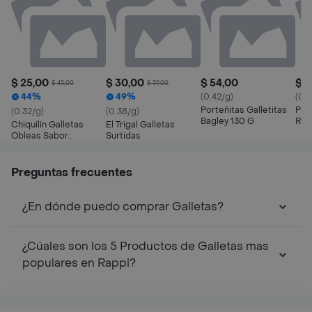
$ 25,00
$ 30,00
$ 54,00
$ 3
$ 45,00
$ 59,00
44%
49%
(0.42/g)
(0.2
Porteñitas Galletitas
Por
(0.32/g)
(0.38/g)
Bagley 130 G
Rel
Chiquilin Galletas
El Trigal Galletas
Cho
Obleas Sabor
Surtidas
Chocolate
Preguntas frecuentes
¿En dónde puedo comprar Galletas?
¿Cúales son los 5 Productos de Galletas mas
populares en Rappi?