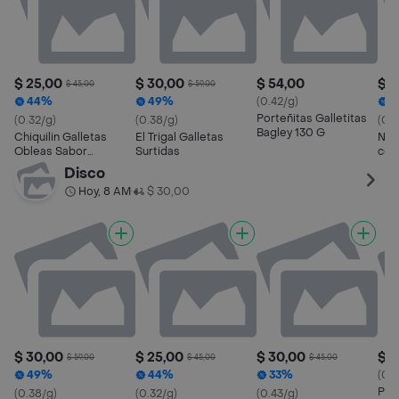
$ 25,00
$ 30,00
$ 54,00
$ 3
$ 45,00
$ 59,00
44%
49%
(0.42/g)
3
Porteñitas Galletitas
(0.32/g)
(0.38/g)
(0.4
Bagley 130 G
Chiquilin Galletas
El Trigal Galletas
Neg
Obleas Sabor
Surtidas
con
Chocolate
Cho
Disco
Hoy, 8 AM
$ 30,00
•
$ 30,00
$ 25,00
$ 30,00
$ 5
$ 59,00
$ 45,00
$ 45,00
49%
44%
33%
(0.4
Port
(0.38/g)
(0.32/g)
(0.43/g)