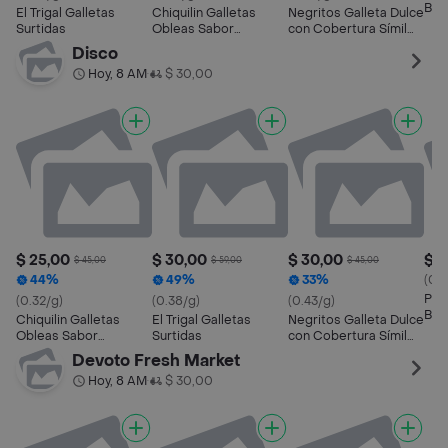
Bag
El Trigal Galletas
Chiquilin Galletas
Negritos Galleta Dulce
Surtidas
Obleas Sabor
con Cobertura Símil
Chocolate
Chocolate
Disco
Hoy, 8 AM
$ 30,00
•
$ 25,00
$ 30,00
$ 30,00
$ 5
$ 45,00
$ 59,00
$ 45,00
44%
49%
33%
(0.4
Port
(0.32/g)
(0.38/g)
(0.43/g)
Bag
Chiquilin Galletas
El Trigal Galletas
Negritos Galleta Dulce
Obleas Sabor
Surtidas
con Cobertura Símil
Chocolate
Chocolate
Devoto Fresh Market
Hoy, 8 AM
$ 30,00
•