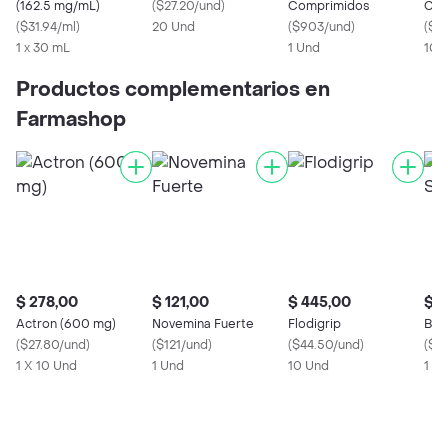
(162.5 mg/mL)
(
$27.20/und
)
Comprimidos
Com
(
$31.94/ml
)
20 Und
(
$903/und
)
(
$4
1 x 30 mL
1 Und
10 
Productos complementarios en
Farmashop
$ 278,00
$ 121,00
$ 445,00
$ 7
Actron (600 mg)
Novemina Fuerte
Flodigrip
Bio
(
$27.80/und
)
(
$121/und
)
(
$44.50/und
)
(
$71
1 X 10 Und
1 Und
10 Und
1 x 