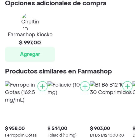
Opciones adicionales de compra
Farmashop Kiosko
$ 997,00
Agregar
Productos similares en Farmashop
$ 958,00
$ 544,00
$ 903,00
$ 4
Ferropolin Gotas
Foliacid (10 mg)
B1 B6 B12 1000 30
Dozi