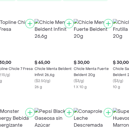
30,00
$ 65,00
$ 30,00
$ 30,00
pline Chicle 7 Fresa
Chicle Menta Beldent
Chicle Menta Fuerte
Chicle Sa
2.15/g
)
Infinit 26,6g
Beldent 20g
Beldent 
 g
(
$2.50/g
)
(
$3/g
)
(
$3/g
)
26 g
1 X 10 g
10 g