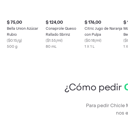
$ 75,00
$ 124,00
$ 176,00
$ 
Bella Union Azúcar
Conaprole Queso
Citric Jugo de Naranja
Mo
Rubio
Rallado Sbrinz
con Pulpa
Be
(
$0.15/g
)
(
$1.55/ml
)
(
$0.18/ml
)
(
$
500 g
80 mL
1 X 1 L
1 
¿Cómo pedir
Para pedir Chicle 
nos e