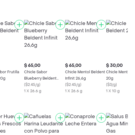
$ 65,00
$ 65,00
$ 30,00
bor Frutilla
Chicle Sabor
Chicle Mentol Beldent
Chicle Mentol B
20g
Blueberry Beldent
Infinit 26,6g
20g
Infinit 26,6g
(
$2.45/g
)
(
$2.45/g
)
(
$3/g
)
1 X 26.6 g
1 X 26.6 g
1 X 10 g