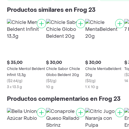
Productos similares en Frog 23
$ 35,00
$ 30,00
$ 30,00
$ 
Chicle Mentol Beldent
Chicle Sabor Chicle
Chicle MentaBeldent
To
Infinit 13,3g
Globo Beldent 20g
20g
(
$
(
$2.64/g
)
(
$3/g
)
(
$3/g
)
14
3 x 13.3 g
10 g
1 X 10 g
Productos complementarios en Frog 23