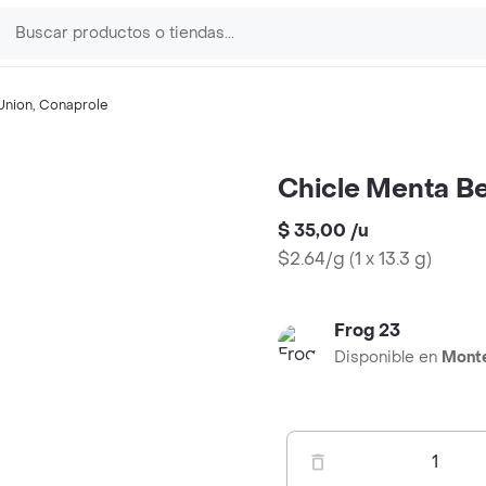
Union
,
Conaprole
Chicle Menta Bel
$ 35,00
/
u
$2.64/g
(
1 x 13.3 g
)
Frog 23
Disponible en
Mont
1