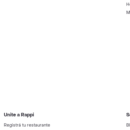
H
M
Unite a Rappi
S
Registrá tu restaurante
B