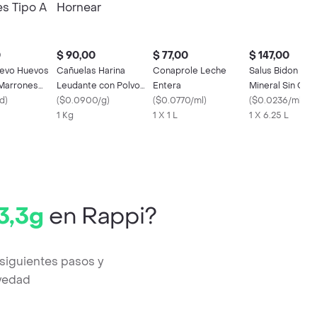
0
$ 90,00
$ 77,00
$ 147,00
evo Huevos
Cañuelas Harina
Conaprole Leche
Salus Bidon Ag
Marrones
Leudante con Polvo
Entera
Mineral Sin Gas
Tipo A
nd
)
para Hornear
(
$0.0900/g
)
(
$0.0770/ml
)
(
$0.0236/ml
)
1 Kg
1 X 1 L
1 X 6.25 L
3,3g
en Rappi?
 siguientes pasos y
evedad