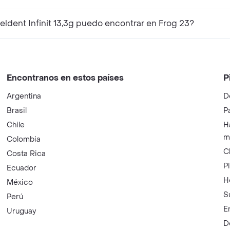
dent Infinit 13,3g puedo encontrar en Frog 23?
Encontranos en estos países
P
Argentina
D
Brasil
P
Chile
H
m
Colombia
C
Costa Rica
P
Ecuador
H
México
S
Perú
E
Uruguay
D