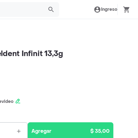
Ingreso
dent Infinit 13,3g
evideo
Agregar
$ 35,00