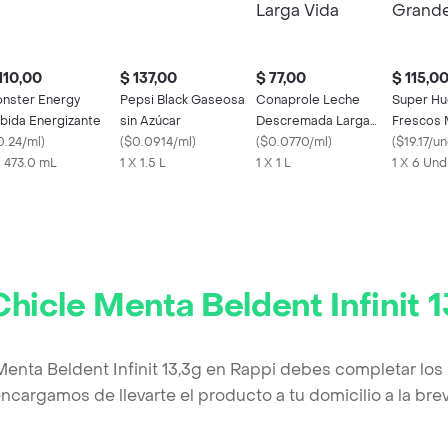
110,00
$ 137,00
$ 77,00
$ 115,0
nster Energy
Pepsi Black Gaseosa
Conaprole Leche
Super Hu
bida Energizante
sin Azúcar
Descremada Larga
Frescos 
0.24/ml
)
(
$0.0914/ml
)
Vida
(
$0.0770/ml
)
Grandes 
(
$19.17/u
X 473.0 mL
1 X 1.5 L
1 X 1 L
1 X 6 Und
Chicle Menta Beldent Infinit 1
Menta Beldent Infinit 13,3g en Rappi debes completar los
ncargamos de llevarte el producto a tu domicilio a la br