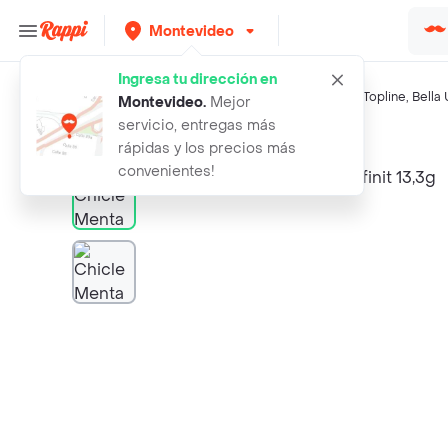
Montevideo
Ingresa tu dirección en
Búsquedas relacionadas:
Gomitas y caramelos
,
Beldent
,
Topline
,
Bella 
Montevideo
.
Mejor
servicio, entregas más
Rappi
chicle menta beldent infinit 133g
rápidas y los precios más
convenientes!