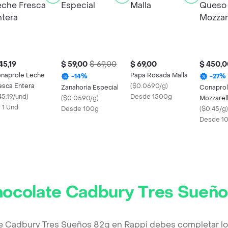
45,19
$ 59,00
$ 69,00
$ 69,00
$ 450,0
naprole Leche
Papa Rosada Malla
-
14
%
-
27
%
esca Entera
(
$0.0690/g
)
Zanahoria Especial
Conapro
45.19/und
)
Desde 1500g
(
$0.0590/g
)
Mozzarel
X 1 Und
Desde 100g
(
$0.45/g
)
Desde 1
ocolate Cadbury Tres Sueño
e Cadbury Tres Sueños 82g en Rappi debes completar lo