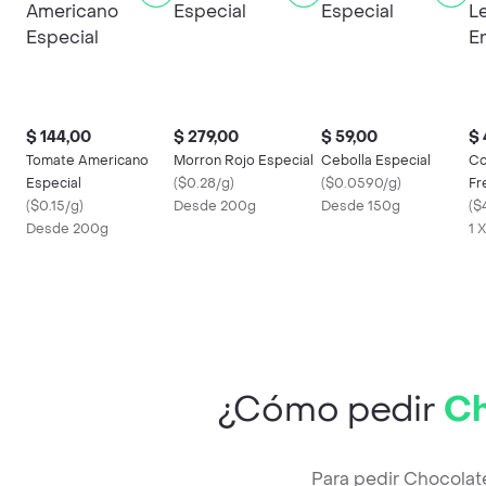
$ 144,00
$ 279,00
$ 59,00
$ 
Tomate Americano
Morron Rojo Especial
Cebolla Especial
Co
Especial
(
$0.28/g
)
(
$0.0590/g
)
Fr
(
$0.15/g
)
Desde 200g
Desde 150g
(
$
Desde 200g
1 
¿Cómo pedir
Ch
Para pedir Chocolat