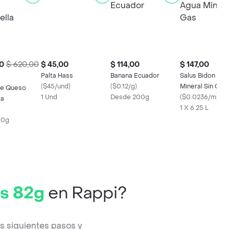
0
$ 620,00
$ 45,00
$ 114,00
$ 147,00
Palta Hass
Banana Ecuador
Salus Bidon Ag
(
$45/und
)
(
$0.12/g
)
Mineral Sin Gas
le Queso
1 Und
Desde 200g
(
$0.0236/ml
)
la
1 X 6.25 L
00g
s 82g
en Rappi?
s siguientes pasos y