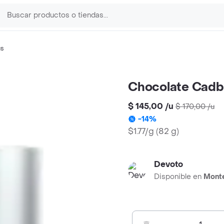
us
Chocolate Cadb
$ 145,00
/
u
$ 170,00
/
u
-
14
%
$1.77/g
(
82 g
)
Devoto
Disponible en
Mont