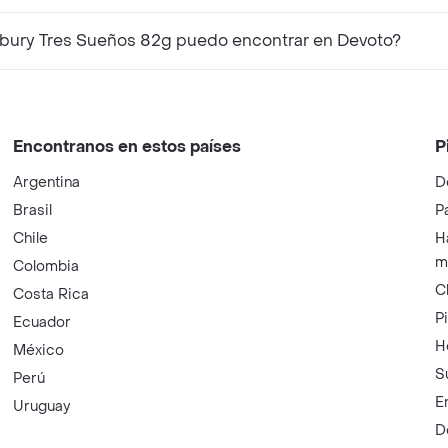
bury Tres Sueños 82g puedo encontrar en Devoto?
Encontranos en estos países
P
Argentina
D
Brasil
P
Chile
H
m
Colombia
C
Costa Rica
P
Ecuador
H
México
S
Perú
E
Uruguay
D