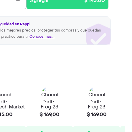
Agregar
$ 145,00
eguridad en Rappi
los mejores precios, proteger tus compras y que puedas
 practico para ti.
Conoce más...
esh Market
Frog 23
Frog 23
45,00
$ 169,00
$ 169,00