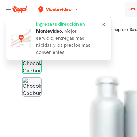
Montevideo
Ingresa tu dirección en
Búsquedas relacionadas:
Chocolates
,
Cadbury
,
Kinder
,
Conaprole
,
Sal
Montevideo
.
Mejor
servicio, entregas más
Rappi
chocolate cadbury tres suenos 82g
rápidas y los precios más
convenientes!