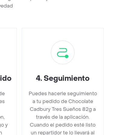
evedad
dido
4
.
Seguimiento
de
Puedes hacerle seguimiento
es
a tu pedido de Chocolate
Cadbury Tres Sueños 82g a
n,
través de la aplicación.
go y
Cuando el pedido esté listo
n
un repartidor te lo llevará al