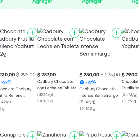
r
Agregar
Agregar
Ag
230,00
$ 295,00
$ 237,00
$ 230,00
$ 295,00
$ 79,00
Cadbury Chocolate
Chocolat
-
22
%
-
22
%
con Leche en Tableta
Frutilla 
ocolate Cadbury
Cadbury Chocolate
(
$2.16/g
)
(
$2.73/g
)
utilla Relleno
Intense Semiamargo
1 X 110 g
1 X 29 g
ghurt 162g.
1.42/g
)
(
$1.42/g
)
2 g
1 X 162 g