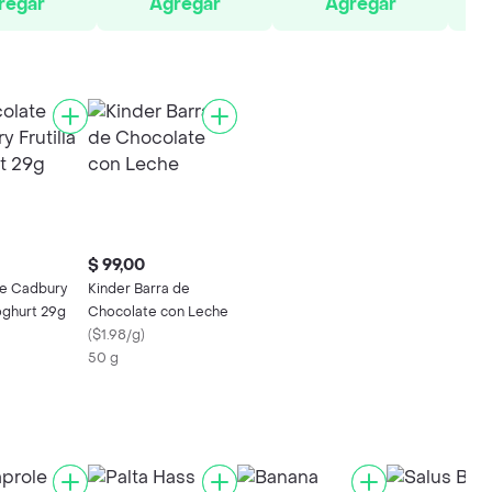
regar
Agregar
Agregar
$ 99,00
e Cadbury
Kinder Barra de
Yoghurt 29g
Chocolate con Leche
(
$1.98/g
)
50 g