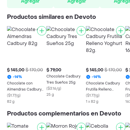
Agregar
Agregar
Agrega
Productos similares en Devoto
$ 145,00
$ 170,00
$ 79,00
$ 145,00
$ 170,00
$ 
Chocolate Cadbury
-
14
%
-
14
%
Tres Sueños 25g
Chocolate con
Chocolate Cadbury
Ch
(
$3.16/g
)
Almendras Cadbury
Frutilla Relleno
Fr
25 g
82g
(
$1.77/g
)
Yoghurt 82g.
(
$1.77/g
)
Yo
(
$
82 g
1 x 82 g
16
Productos complementarios en Devoto