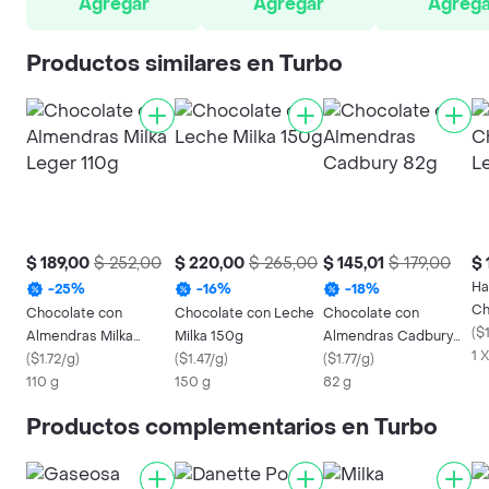
Agregar
Agregar
Agrega
Productos similares en Turbo
$ 189,00
$ 252,00
$ 220,00
$ 265,00
$ 145,01
$ 179,00
$ 
Ha
-
25
%
-
16
%
-
18
%
Ch
Chocolate con
Chocolate con Leche
Chocolate con
(
$
Almendras Milka
Milka 150g
Almendras Cadbury
1 
Leger 110g
(
$1.72/g
)
(
$1.47/g
)
82g
(
$1.77/g
)
110 g
150 g
82 g
Productos complementarios en Turbo