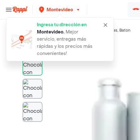
Montevideo
Ingresa tu dirección en
Búsquedas relacionadas:
Chocolates
,
Milka
,
Cadbury
,
Haas
,
Baton
Montevideo
.
Mejor
servicio, entregas más
Rappi
chocolate con leche milka leger 110
rápidas y los precios más
convenientes!