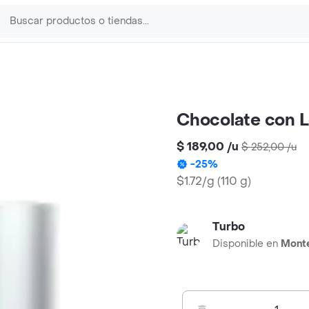
Chocolate con L
$ 189,00
/
u
$ 252,00
/
u
-
25
%
$1.72/g
(
110 g
)
Turbo
Disponible en
Mont