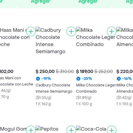
r
Agregar
Agregar
Ag
102,00
$ 250,00
$ 310,00
$ 189,00
$ 252,00
$ 220,0
as Maní con
-
19
%
-
25
%
-
16
%
ocolate con Leche
Cadbury Chocolate
Milka Chocolate Leger
Milka Ch
1.46/g
)
Intense Semiamargo
Combinado
Almendr
X 70 g
(
$1.55/g
)
(
$1.89/g
)
(
$1.42/g
)
1 X 162 g
1 X 100 g
1 X 155 g