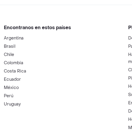
Encontranos en estos países
P
Argentina
D
Brasil
P
Chile
H
m
Colombia
C
Costa Rica
P
Ecuador
H
México
S
Perú
E
Uruguay
D
H
M