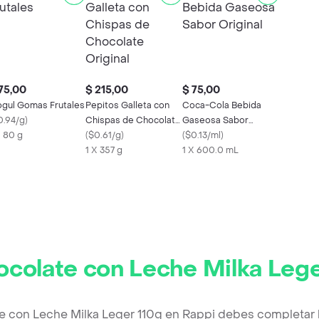
75,00
$ 215,00
$ 75,00
gul Gomas Frutales
Pepitos Galleta con
Coca-Cola Bebida
0.94/g
)
Chispas de Chocolate
Gaseosa Sabor
X 80 g
Original
(
$0.61/g
)
Original
(
$0.13/ml
)
1 X 357 g
1 X 600.0 mL
colate con Leche Milka Lege
e con Leche Milka Leger 110g en Rappi debes completar 