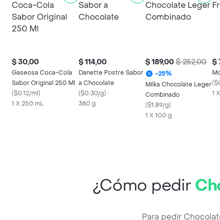
$ 30,00
$ 114,00
$ 189,00
$ 252,00
$ 
Gaseosa Coca-Cola
Danette Postre Sabor
Mo
-
25
%
Sabor Original 250 Ml
a Chocolate
(
$
Milka Chocolate Leger
(
$0.12/ml
)
(
$0.30/g
)
1 
Combinado
1 X 250 mL
380 g
(
$1.89/g
)
1 X 100 g
¿Cómo pedir
Cho
Para pedir Chocolat