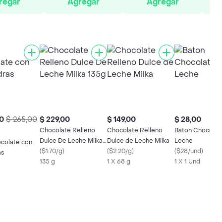
regar
Agregar
Agregar
0
$ 265,00
$ 229,00
$ 149,00
$ 28,00
Chocolate Relleno
Chocolate Relleno
Baton Chocolat
Dulce De Leche Milka
Dulce de Leche Milka
Leche
ocolate con
135g
(
$1.70/g
)
(
$2.20/g
)
(
$28/und
)
as
135 g
1 X 68 g
1 X 1 Und