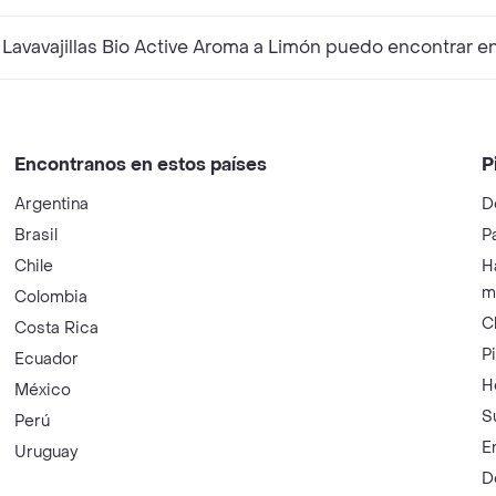
ementarios a Cif Detergente Lavavajillas Bio Active Aroma a Limón puedo encon
Encontranos en estos países
P
Argentina
D
Brasil
P
Chile
H
m
Colombia
C
Costa Rica
P
Ecuador
H
México
S
Perú
E
Uruguay
D