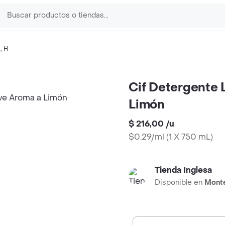
a
,
H
Cif Detergente L
Limón
$ 216,00
/
u
$0.29/ml
(
1 X 750 mL
)
Tienda Inglesa
Disponible en
Mont