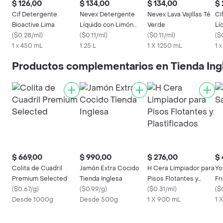
$ 126,00
$ 134,00
$ 134,00
$ 
Cif Detergente
Nevex Detergente
Nevex Lava Vajillas Té
Ci
Bioactive Lima
Líquido con Limón
Verde
Lí
(
$0.28/ml
)
para Vajilla
(
$0.11/ml
)
(
$0.11/ml
)
Li
(
$
1 x 450 mL
1.25 L
1 X 1250 mL
1 
Productos complementarios en Tienda Ing
$ 669,00
$ 990,00
$ 276,00
$ 
Colita de Cuadril
Jamón Extra Cocido
H Cera Limpiador para
Yo
Premium Selected
Tienda Inglesa
Pisos Flotantes y
Fru
(
$0.67/g
)
(
$0.99/g
)
Plastificados
(
$0.31/ml
)
(
$
Desde 1000g
Desde 500g
1 X 900 mL
1 