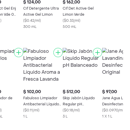
0
$ 124,00
$ 162,00
ct Gel Enj
Cif Detergente Ultra
Cif Det Active Gel
on Vde 0
Active Gel Limon
Limon Verde
l
)
(
$0.42/ml
)
(
$0.33/ml
)
300 mL
500 mL
0
$ 102,00
$ 512,00
$ 97,00
ador de
Fabuloso Limpiador
Skip Jabón Líquido
Jane Agua Lava
Antibacterial Líquido
Regular pH
Desinfectante O
l
)
Aroma a Fresca
(
$0.11/ml
)
Balanceado
(
$0.18/ml
)
(
$0.0970/ml
)
mL
Lavanda
1 L
3 L
1 X 1 L