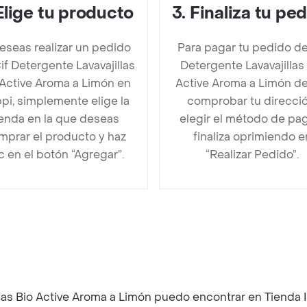
Elige tu producto
3
.
Finaliza tu pe
deseas realizar un pedido
Para pagar tu pedido de
if Detergente Lavavajillas
Detergente Lavavajillas
 Active Aroma a Limón en
Active Aroma a Limón d
pi, simplemente elige la
comprobar tu direcció
ienda en la que deseas
elegir el método de pa
mprar el producto y haz
finaliza oprimiendo e
ic en el botón “Agregar”.
“Realizar Pedido”.
 Detergente Lavavajillas Bio Active Aroma a Limón puedo encontrar en Tien