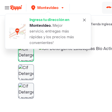
Montevideo
Ingresa tu dirección en
Búsquedas relacionadas:
Detergente Vajillas
,
Cif
,
Nevex
,
Tienda Ingles
Montevideo
.
Mejor
servicio, entregas más
Rappi
cif detergente lavavajillas bio act
rápidas y los precios más
convenientes!