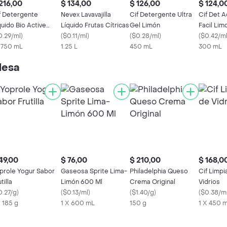
216,00
$ 134,00
$ 126,00
$ 124,0
f Detergente
Nevex Lavavajilla
Cif Detergente Ultra
Cif Det A
quido Bio Active
Líquido Frutas Cítricas
Gel Limón
Facil Lim
món Verde
0.29/ml
)
(
$0.11/ml
)
(
$0.28/ml
)
300L
(
$0.42/m
x 750 mL
1.25 L
450 mL
300 mL
lesa
49,00
$ 76,00
$ 210,00
$ 168,0
prole Yogur Sabor
Gaseosa Sprite Lima-
Philadelphia Queso
Cif Limpi
tilla
Limón 600 Ml
Crema Original
Vidrios
0.27/g
)
(
$0.13/ml
)
(
$1.40/g
)
(
$0.38/m
X 185 g
1 X 600 mL
150 g
1 X 450 