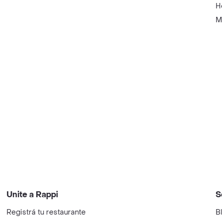
H
M
Unite a Rappi
S
Registrá tu restaurante
B