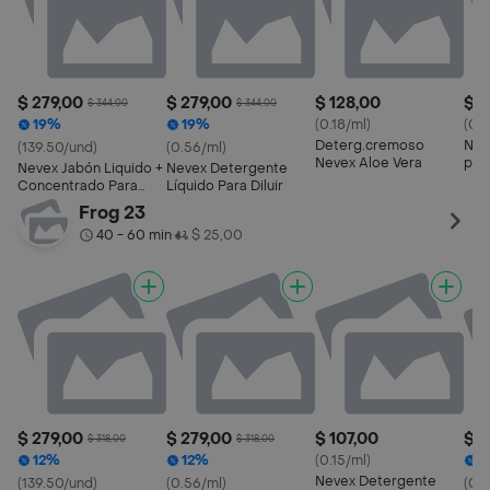
$ 279,00
$ 279,00
$ 128,00
$ 1
$ 344,00
$ 344,00
19%
19%
(0.18/ml)
(0.1
Deterg.cremoso
Nev
(139.50/und)
(0.56/ml)
Nevex Aloe Vera
par
Nevex Jabón Liquido +
Nevex Detergente
Concentrado Para
Líquido Para Diluir
Diluir
Frog 23
40 - 60 min
$ 25,00
•
$ 279,00
$ 279,00
$ 107,00
$ 1
$ 318,00
$ 318,00
12%
12%
(0.15/ml)
1
Nevex Detergente
(139.50/und)
(0.56/ml)
(0.1