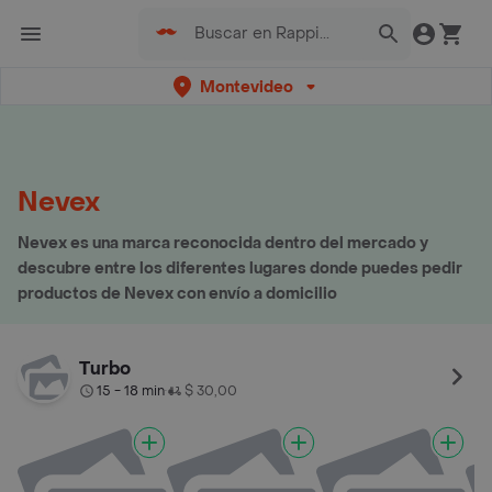
Montevideo
Nevex
Nevex es una marca reconocida dentro del mercado y
descubre entre los diferentes lugares donde puedes pedir
productos de Nevex con envío a domicilio
Turbo
15 - 18 min
$ 30,00
•