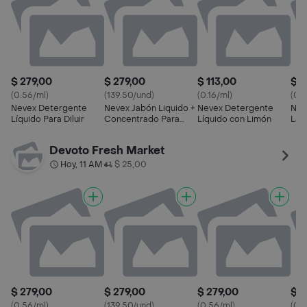
$ 279,00
$ 279,00
$ 113,00
$ 7
(0.56/ml)
(139.50/und)
(0.16/ml)
(0.2
Nevex Detergente
Nevex Jabón Liquido +
Nevex Detergente
Nev
Líquido Para Diluir
Concentrado Para
Líquido con Limón
Lava
Diluir
Lim
Devoto Fresh Market
Hoy, 11 AM
$ 25,00
•
$ 279,00
$ 279,00
$ 279,00
$ 1
(0.56/ml)
(139.50/und)
(0.56/ml)
(0.1