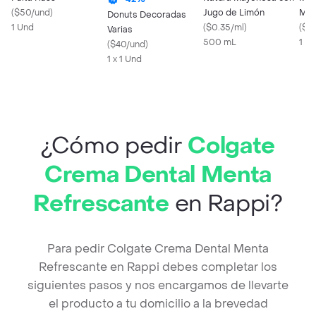
(
$50/und
)
Jugo de Limón
Maí
Donuts Decoradas
1 Und
(
$0.35/ml
)
(
$0
Varias
500 mL
1 X 
(
$40/und
)
1 x 1 Und
¿Cómo pedir
Colgate
Crema Dental Menta
Refrescante
en Rappi?
Para pedir Colgate Crema Dental Menta
Refrescante en Rappi debes completar los
siguientes pasos y nos encargamos de llevarte
el producto a tu domicilio a la brevedad