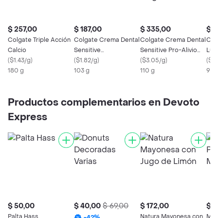
$ 257,00
$ 187,00
$ 335,00
$ 3
Colgate Triple Acción
Colgate Crema Dental
Colgate Crema Dental
Col
Calcio
Sensitive
Sensitive Pro-Alivio
Lum
(
$1.43/g
)
Blanqueadora Pm 90
(
$1.82/g
)
Original
(
$3.05/g
)
(
$3.
180 g
103 g
110 g
90 
Productos complementarios en Devoto
Express
$ 50,00
$ 40,00
$ 69,00
$ 172,00
$ 3
Palta Hass
Natura Mayonesa con
Mar
-
42
%