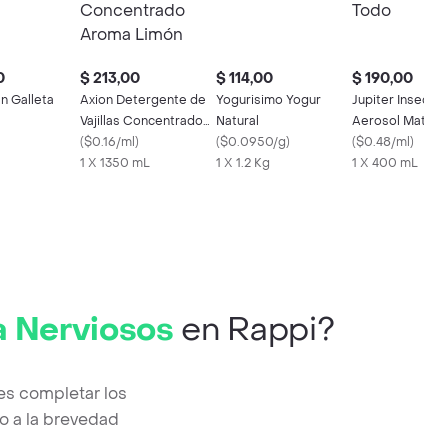
0
$ 213,00
$ 114,00
$ 190,00
n Galleta
Axion Detergente de
Yogurisimo Yogur
Jupiter Insectic
Vajillas Concentrado
Natural
Aerosol Mata T
Aroma Limón
(
$0.16/ml
)
(
$0.0950/g
)
(
$0.48/ml
)
1 X 1350 mL
1 X 1.2 Kg
1 X 400 mL
a Nerviosos
en Rappi?
es completar los
o a la brevedad