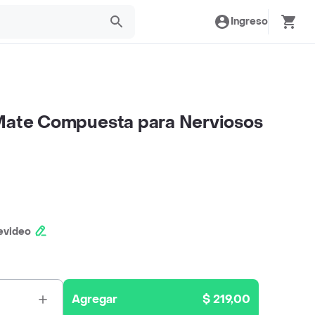
Ingreso
 Mate Compuesta para Nerviosos
evideo
Agregar
$ 219,00