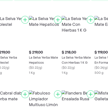
219,00
$ 219,00
$ 218,00
$ 119,00
 Selva Yerba
La Selva Yerba Mate
La Selva Yerba Mate
La Selva
lestel
Hepaticos
Con Hierbas 1 K G
En Forma
0.22/g
)
(
$0.22/g
)
(
$0.22/g
)
(
$0.24/g
)
Kg
1 Kg
1 Kg
500 g