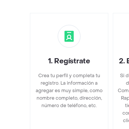
1
.
Regístrate
2
.
Crea tu perfil y completa tu
Si 
registro. La información a
d
agregar es muy simple, como
Comp
nombre completo, dirección,
Rap
número de teléfono, etc.
t
co
cl