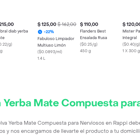
215,00
$ 125,00
$ 162,00
$ 110,00
$ 120,0
bral diab yerba
Flanders Best
Mister Pa
-
22
%
te
Ensalada Rusa
Integral
Fabuloso Limpiador
0.22/g
)
(
$0.25/g
)
(
$0.40/g
)
Multiuso Limón
Kg
450 g
1 X 300 g
(
$0.0893/ml
)
1.4 L
a Yerba Mate Compuesta par
elva Yerba Mate Compuesta para Nerviosos en Rappi deb
os y nos encargamos de llevarte el producto a tu domicili