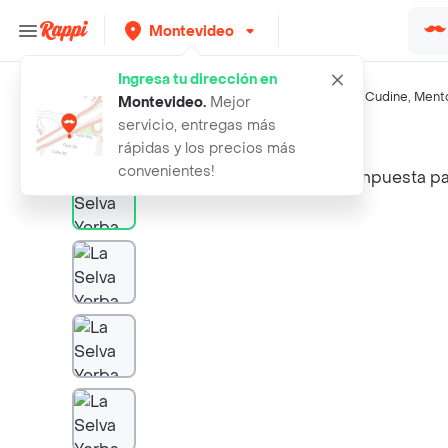
Montevideo
Ingresa tu dirección en
Búsquedas relacionadas:
Mates
,
La Selva
,
Cololo
,
Monte Cudine
,
Ment
Montevideo
.
Mejor
servicio, entregas más
Rappi
la selva yerba mate compuesta para
rápidas y los precios más
convenientes!