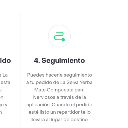
dido
4
.
Seguimiento
e La
Puedes hacerle seguimiento
uesta
a tu pedido de La Selva Yerba
s
Mate Compuesta para
n,
Nerviosos a través de la
go y
aplicación. Cuando el pedido
n
esté listo un repartidor te lo
llevará al lugar de destino.