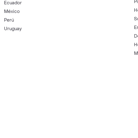
P
Ecuador
H
México
S
Perú
E
Uruguay
D
H
M