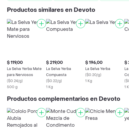
Productos similares en Devoto
$ 119,00
$ 219,00
$ 196,00
$ 
La Selva Yerba Mate
La Selva Yerba
La Selva Yerba
La
para Nerviosos
Compuesta
(
$0.20/g
)
Co
(
$0.24/g
)
(
$0.22/g
)
1 Kg
(
$
500 g
1 Kg
1 
Productos complementarios en Devoto