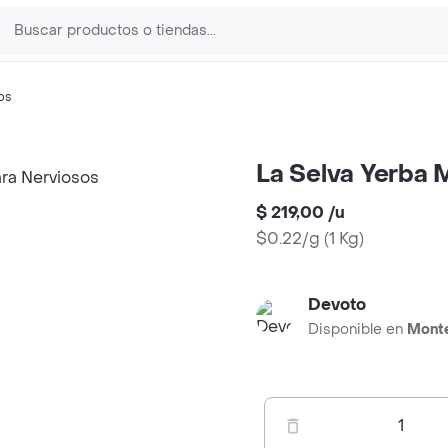
os
La Selva Yerba
$ 219,00
/
u
$0.22/g
(
1 Kg
)
Devoto
Disponible en
Mont
1