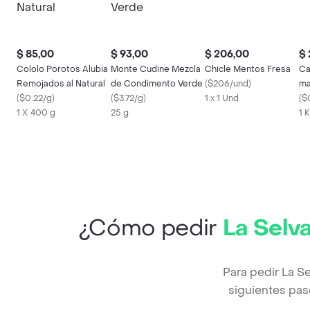
$ 85,00
$ 93,00
$ 206,00
$ 
Cololo Porotos Alubia
Monte Cudine Mezcla
Chicle Mentos Fresa
Ca
Remojados al Natural
de Condimento Verde
(
$206/und
)
ma
(
$0.22/g
)
(
$3.72/g
)
1 x 1 Und
(
$
1 X 400 g
25 g
1 
¿Cómo pedir
La Selv
Para pedir La S
siguientes pas