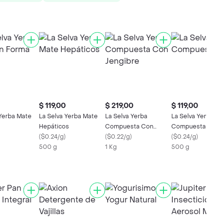
$ 119,00
$ 219,00
$ 119,00
 Yerba Mate
La Selva Yerba Mate
La Selva Yerba
La Selva Yerba
Hepáticos
Compuesta Con
Compuesta
(
$0.24/g
)
Jengibre
(
$0.22/g
)
(
$0.24/g
)
500 g
1 Kg
500 g