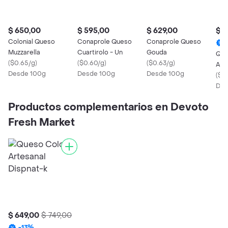
$ 650,00
$ 595,00
$ 629,00
$ 6
Colonial Queso
Conaprole Queso
Conaprole Queso
Muzzarella
Cuartirolo - Un
Gouda
Que
(
$0.65/g
)
(
$0.60/g
)
(
$0.63/g
)
Art
Desde 100g
Desde 100g
Desde 100g
(
$0
Des
Productos complementarios en Devoto
Fresh Market
$ 649,00
$ 749,00
-
13
%