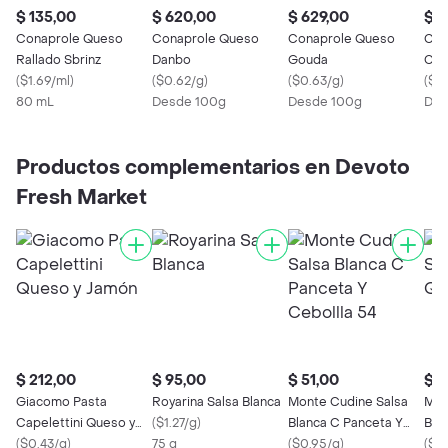
$ 135,00
$ 620,00
$ 629,00
$ 5
Conaprole Queso
Conaprole Queso
Conaprole Queso
Con
Rallado Sbrinz
Danbo
Gouda
Cuar
(
$1.69/ml
)
(
$0.62/g
)
(
$0.63/g
)
(
$0
80 mL
Desde 100g
Desde 100g
Des
Productos complementarios en Devoto
Fresh Market
$ 212,00
$ 95,00
$ 51,00
$ 5
Giacomo Pasta
Royarina Salsa Blanca
Monte Cudine Salsa
Mon
Capelettini Queso y
(
$1.27/g
)
Blanca C Panceta Y
Bla
Jamón
(
$0.43/g
)
75 g
Cebollla 54
(
$0.95/g
)
(
$0