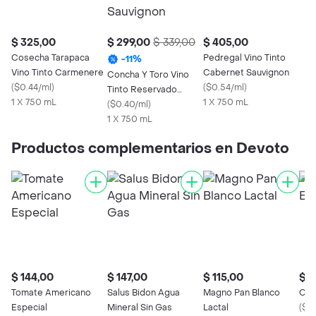
$ 325,00
$ 299,00
$ 339,00
$ 405,00
Cosecha Tarapaca
Pedregal Vino Tinto
-
11
%
Vino Tinto Carmenere
Cabernet Sauvignon
Concha Y Toro Vino
(
$0.44/ml
)
(
$0.54/ml
)
Tinto Reservado
1 X 750 mL
1 X 750 mL
Cabernet Sauvignon
(
$0.40/ml
)
1 X 750 mL
Productos complementarios en Devoto
$ 144,00
$ 147,00
$ 115,00
$ 5
Tomate Americano
Salus Bidon Agua
Magno Pan Blanco
Ceb
Especial
Mineral Sin Gas
Lactal
(
$0