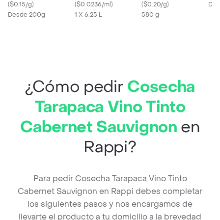
(
$0.15/g
)
(
$0.0236/ml
)
(
$0.20/g
)
Des
Desde 200g
1 X 6.25 L
580 g
¿Cómo pedir
Cosecha
Tarapaca Vino Tinto
Cabernet Sauvignon
en
Rappi?
Para pedir Cosecha Tarapaca Vino Tinto
Cabernet Sauvignon en Rappi debes completar
los siguientes pasos y nos encargamos de
llevarte el producto a tu domicilio a la brevedad