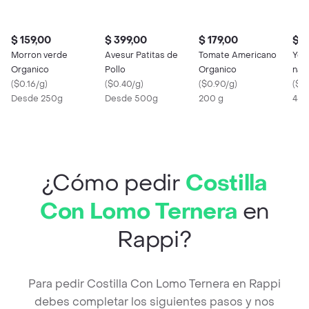
$ 159,00
$ 399,00
$ 179,00
$ 1
Morron verde
Avesur Patitas de
Tomate Americano
Yog
Organico
Pollo
Organico
natu
(
$0.16/g
)
(
$0.40/g
)
(
$0.90/g
)
prob
(
$0
Desde 250g
Desde 500g
200 g
460
¿Cómo pedir
Costilla
Con Lomo Ternera
en
Rappi?
Para pedir Costilla Con Lomo Ternera en Rappi
debes completar los siguientes pasos y nos