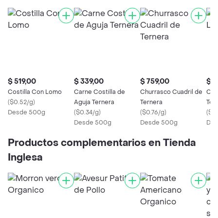
$ 519,00
$ 339,00
$ 759,00
$ 6
Costilla Con Lomo
Carne Costilla de
Churrasco Cuadril de
Car
(
$0.52/g
)
Aguja Ternera
Ternera
Ter
Desde 500g
(
$0.34/g
)
(
$0.76/g
)
(
$0
Desde 500g
Desde 500g
Des
Productos complementarios en Tienda
Inglesa