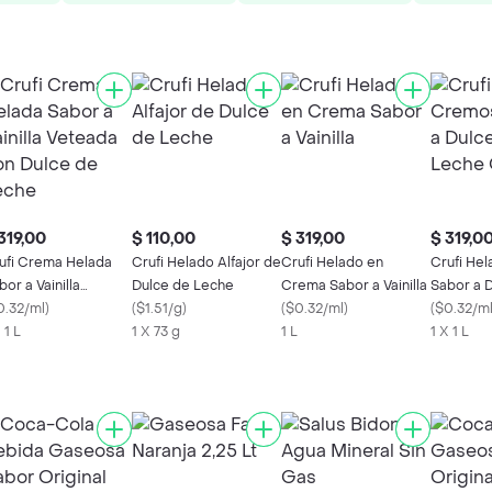
319,00
$ 110,00
$ 319,00
$ 319,0
ufi Crema Helada
Crufi Helado Alfajor de
Crufi Helado en
Crufi He
bor a Vainilla
Dulce de Leche
Crema Sabor a Vainilla
Sabor a 
teada con Dulce de
0.32/ml
)
(
$1.51/g
)
(
$0.32/ml
)
Leche Gr
(
$0.32/m
che
 1 L
1 X 73 g
1 L
1 X 1 L