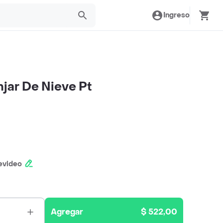
Ingreso
njar De Nieve Pt
evideo
Agregar
$ 522,00