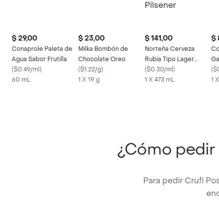
$ 29,00
$ 23,00
$ 141,00
$ 
Conaprole Paleta de
Milka Bombón de
Norteña Cerveza
Co
Agua Sabor Frutilla
Chocolate Oreo
Rubia Tipo Lager
Ga
(
$0.49/ml
)
(
$1.22/g
)
Estilo Pilsener
(
$0.30/ml
)
Or
(
$
60 mL
1 X 19 g
1 X 473 mL
1 
¿Cómo pedi
Para pedir Crufi Po
enc