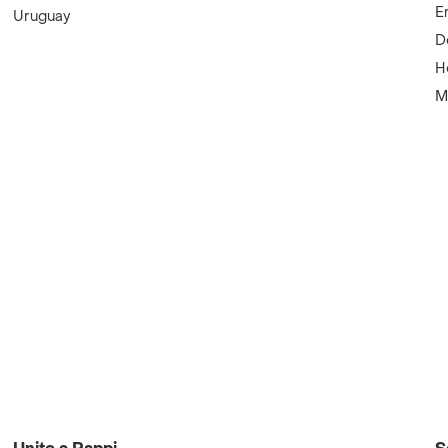
E
Uruguay
D
H
M