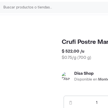
Crufi Postre Ma
$ 522,00
/
u
$0.75/g
(
700 g
)
Disa Shop
Disponible en
Mont
1