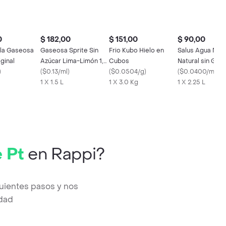
0
$ 182,00
$ 151,00
$ 90,00
la Gaseosa
Gaseosa Sprite Sin
Frio Kubo Hielo en
Salus Agua Mine
ginal
Azúcar Lima-Limón 1,5
Cubos
Natural sin Gas
)
Lt
(
$0.13/ml
)
(
$0.0504/g
)
(
$0.0400/ml
)
1 X 1.5 L
1 X 3.0 Kg
1 X 2.25 L
 Pt
en Rappi?
guientes pasos y nos
edad