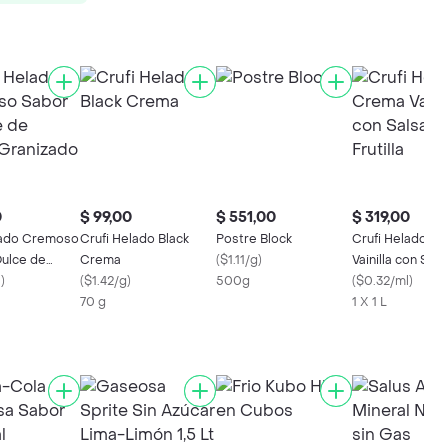
0
$ 99,00
$ 551,00
$ 319,00
lado Cremoso
Crufi Helado Black
Postre Block
Crufi Helado C
Dulce de
Crema
(
$1.11/g
)
Vainilla con Sal
anizado
l
)
(
$1.42/g
)
500g
Frutilla
(
$0.32/ml
)
70 g
1 X 1 L