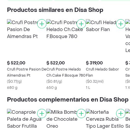
Productos similares en Disa Shop
$ 522,00
$ 522,00
$ 319,00
$ 
Crufi Postre Pasion De
Crufi Postre Helado
Crufi Helado Sabor
Cr
Almendras Pt
Ch.Cake F.Bosque 780
Flan
Sa
(
$0.77/g
)
(
$0.81/g
)
(
$0.32/ml
)
Ve
(
$
680 g
650 g
1 L
Le
1 X
Productos complementarios en Disa Shop