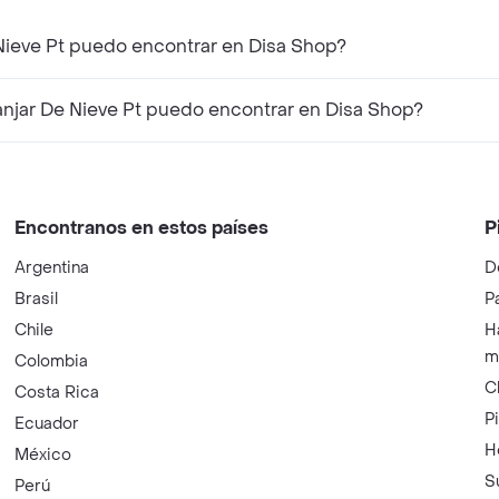
 Nieve Pt puedo encontrar en Disa Shop?
njar De Nieve Pt puedo encontrar en Disa Shop?
Encontranos en estos países
P
Argentina
D
Brasil
P
Chile
H
m
Colombia
C
Costa Rica
P
Ecuador
H
México
S
Perú