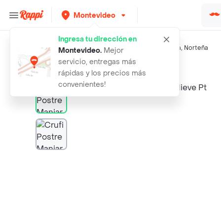
Montevideo
Ingresa tu dirección en
Búsquedas relacionadas:
Postres
,
Crufi
,
Conaprole
,
Milka
,
Norteña
Montevideo
.
Mejor
servicio, entregas más
Rappi
crufi postre manjar de nieve pt
rápidas y los precios más
convenientes!