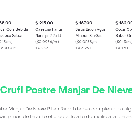
88,00
$ 215,00
$ 167,00
$ 182,0
ca-Cola Bebida
Gaseosa Fanta
Salus Bidon Agua
Coca-Co
seosa Sabor
Naranja 2,25 Lt
Mineral Sin Gas
Sabor Ori
iginal
0.15/ml
)
(
$0.0956/ml
)
(
$0.0268/ml
)
(
$0.13/ml
X 600.0 mL
1 X 2.25 L
1 X 6.25 L
1 X 1.5 L
r
Crufi Postre Manjar De Nieve
stre Manjar De Nieve Pt en Rappi debes completar los si
argamos de llevarte el producto a tu domicilio a la brev