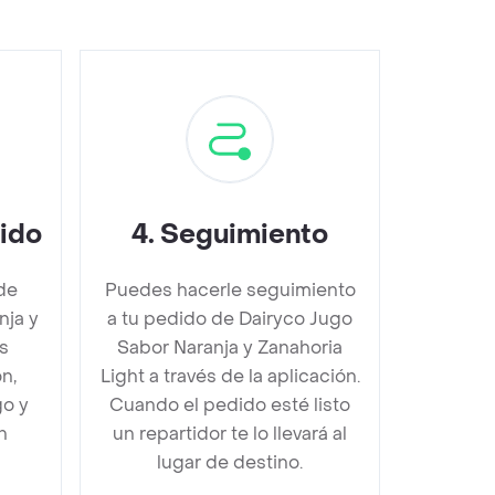
dido
4
.
Seguimiento
de
Puedes hacerle seguimiento
nja y
a tu pedido de Dairyco Jugo
s
Sabor Naranja y Zanahoria
n,
Light a través de la aplicación.
go y
Cuando el pedido esté listo
n
un repartidor te lo llevará al
lugar de destino.