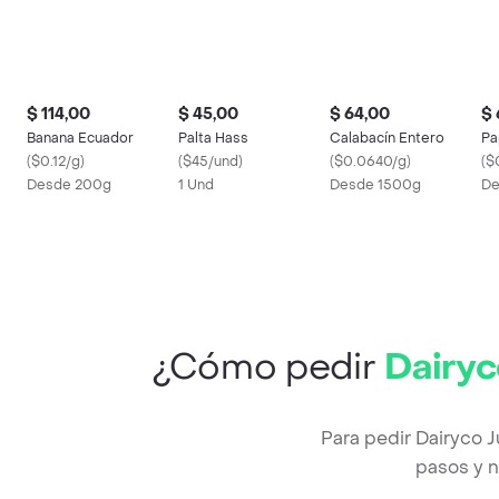
$ 114,00
$ 45,00
$ 64,00
$ 
Banana Ecuador
Palta Hass
Calabacín Entero
Pa
(
$0.12/g
)
(
$45/und
)
(
$0.0640/g
)
(
$
Desde 200g
1 Und
Desde 1500g
De
¿Cómo pedir
Dairyc
Para pedir Dairyco 
pasos y n