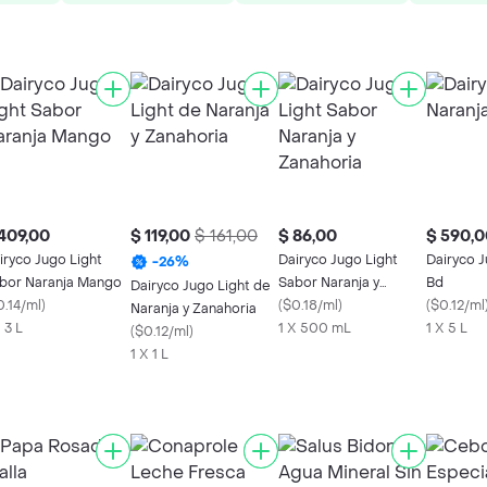
409,00
$ 119,00
$ 161,00
$ 86,00
$ 590,0
iryco Jugo Light
Dairyco Jugo Light
Dairyco J
-
26
%
bor Naranja Mango
Sabor Naranja y
Bd
Dairyco Jugo Light de
0.14/ml
)
Zanahoria
(
$0.18/ml
)
(
$0.12/ml
Naranja y Zanahoria
 3 L
1 X 500 mL
1 X 5 L
(
$0.12/ml
)
1 X 1 L