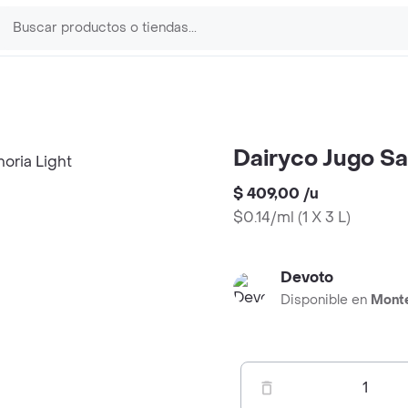
Dairyco Jugo Sa
$ 409,00
/
u
$0.14/ml
(
1 X 3 L
)
Devoto
Disponible en
Mont
1