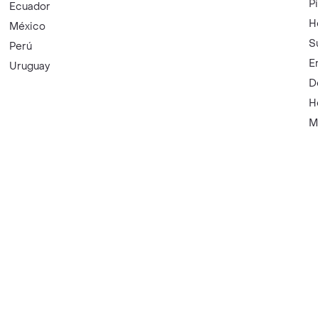
P
Ecuador
H
México
S
Perú
E
Uruguay
D
H
M