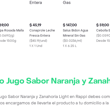
69,00
$ 45,19
$ 147,00
$ 59,00
pa Rosada Malla
Conaprole Leche
Salus Bidon Agua
Cebolla 
0.0690/g
)
Fresca Entera
Mineral Sin Gas
(
$0.0590
sde 1500g
(
$45.19/und
)
(
$0.0236/ml
)
Desde 1
1 X 1 Und
1 X 6.25 L
o Jugo Sabor Naranja y Zanah
Jugo Sabor Naranja y Zanahoria Light en Rappi debes comp
os encargamos de llevarte el producto a tu domicilio a l