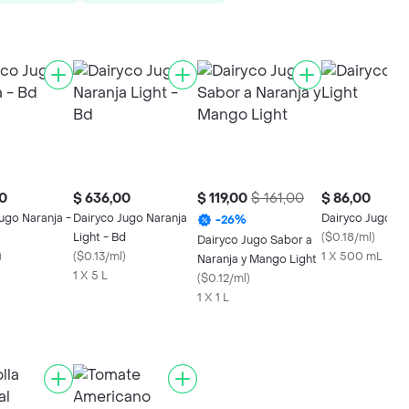
0
$ 636,00
$ 119,00
$ 161,00
$ 86,00
ugo Naranja -
Dairyco Jugo Naranja
Dairyco Jugo Li
-
26
%
Light - Bd
(
$0.18/ml
)
Dairyco Jugo Sabor a
)
(
$0.13/ml
)
1 X 500 mL
Naranja y Mango Light
1 X 5 L
(
$0.12/ml
)
1 X 1 L