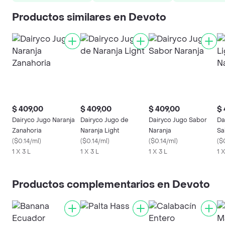
Productos similares en Devoto
$ 409,00
$ 409,00
$ 409,00
$ 
Dairyco Jugo Naranja
Dairyco Jugo de
Dairyco Jugo Sabor
Da
Zanahoria
Naranja Light
Naranja
Sa
(
$0.14/ml
)
(
$0.14/ml
)
(
$0.14/ml
)
(
$
1 X 3 L
1 X 3 L
1 X 3 L
1 X
Productos complementarios en Devoto