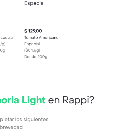
$ 129,00
Especial
Tomate Americano
/g
)
Especial
50g
(
$0.13/g
)
Desde 200g
oria Light
en Rappi?
letar los siguientes
a brevedad