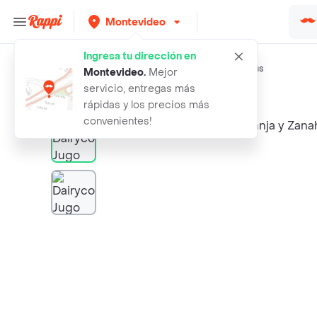
Montevideo
Ingresa tu dirección en
Búsquedas relacionadas:
Jugos
,
Dairyco
,
Conaprole
,
Salus
Montevideo
.
Mejor
servicio, entregas más
Rappi
dairyco jugo sabor naranja y zanaho
rápidas y los precios más
convenientes!