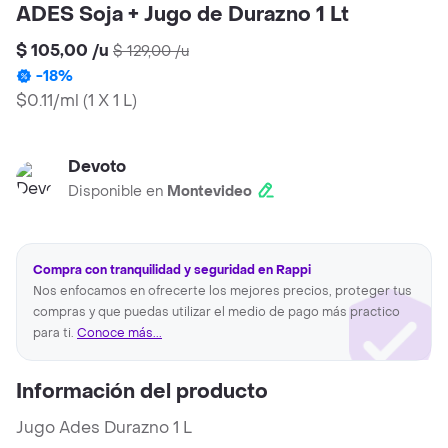
ADES Soja + Jugo de Durazno 1 Lt
$ 105,00
/
u
$ 129,00
/
u
-
18
%
$0.11/ml
(
1 X 1 L
)
Devoto
Disponible en
Montevideo
Compra con tranquilidad y seguridad en Rappi
Nos enfocamos en ofrecerte los mejores precios, proteger tus
compras y que puedas utilizar el medio de pago más practico
para ti.
Conoce más...
Información del producto
Jugo Ades Durazno 1 L