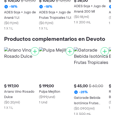
$ 105,00
$ 129,00
$ 105,00
$ 129,00
$ 36,00
$ 1
ADES Soja + Jugo de
-
18
%
-
18
%
Ananá 200 Ml
ADES Soja + Jugo de
ADES Soja + Jugo de
ADE
(
$0.18/ml
)
Ananá 1 Lt
Frutas Tropicales 1 Lt
(
$0.
1 X 200 mL
(
$0.11/ml
)
(
$0.11/ml
)
1 X 
1 X 1 L
1 X 1 L
Productos complementarios en Devoto
$ 197,00
$ 199,00
$ 45,00
$ 60,00
$ 8
Ariano Vino Rosado
Pulpa Mejillon
Ric
-
25
%
Dulce
(
$199/und
)
Bom
Gatorade Bebida
(
$0.20/ml
)
1 Und
(
$2.
Isotónica Frutas
1 X 1 L
1 x 
Tropicales
(
$0.0900/ml
)
1 X 500 mL