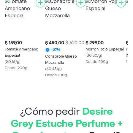
$ 159,00
$ 450,00
$ 620,00
$ 299,00
$ 5
Tomate Americano
Morron Rojo Especial
Pal
-
27
%
Especial
(
$0.30/g
)
(
$5
Conaprole Queso
(
$0.16/g
)
Desde 200g
1 U
Mozzarella
Desde 200g
(
$0.45/g
)
Desde 100g
¿Cómo pedir
Desire
Grey Estuche Perfume +