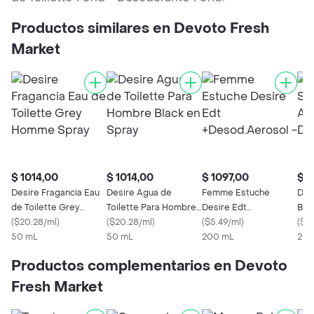
Productos similares en Devoto Fresh
Market
$ 1014,00
$ 1014,00
$ 1097,00
$ 4
Desire Fragancia Eau
Desire Agua de
Femme Estuche
Des
de Toilette Grey
Toilette Para Hombre
Desire Edt
Bla
Homme Spray
(
$20.28/ml
)
Black en Spray
(
$20.28/ml
)
+Desod.Aerosol -
(
$5.49/ml
)
De 
(
$2
50 mL
50 mL
200 mL
2 U
Productos complementarios en Devoto
Fresh Market