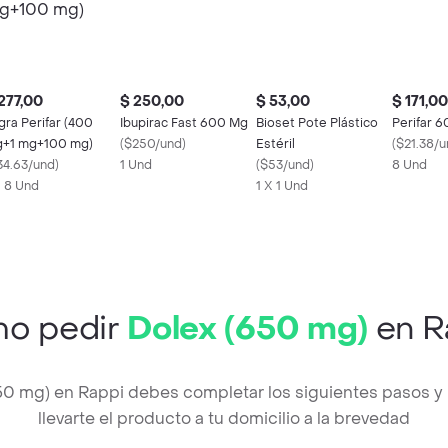
277,00
$ 250,00
$ 53,00
$ 171,00
gra Perifar (400
Ibupirac Fast 600 Mg
Bioset Pote Plástico
Perifar 
+1 mg+100 mg)
(
$250/und
)
Estéril
(
$21.38/u
34.63/und
)
1 Und
(
$53/und
)
8 Und
X 8 Und
1 X 1 Und
o pedir
Dolex (650 mg)
en R
650 mg) en Rappi debes completar los siguientes pasos 
llevarte el producto a tu domicilio a la brevedad