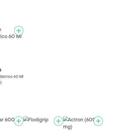
0
iatrico 60 Ml
d
)