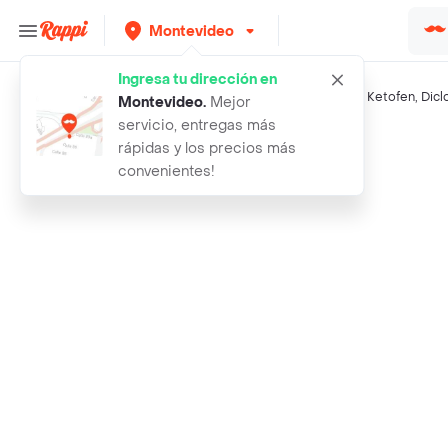
Montevideo
Ingresa tu dirección en
Búsquedas relacionadas:
Analgésicos sistémicos
,
Dolex
,
Ketofen
,
Dicl
Montevideo
.
Mejor
servicio, entregas más
Rappi
dolex 650 mg
rápidas y los precios más
convenientes!