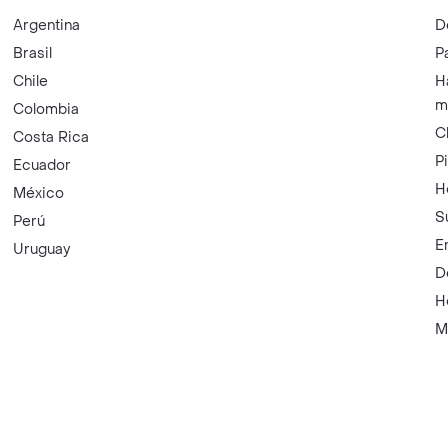
Argentina
D
Brasil
P
Chile
H
m
Colombia
C
Costa Rica
P
Ecuador
H
México
S
Perú
E
Uruguay
D
H
M