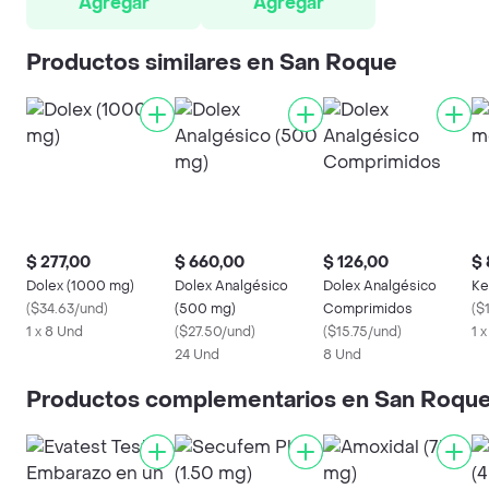
Agregar
Agregar
Productos similares en San Roque
$ 277,00
$ 660,00
$ 126,00
$ 
Dolex (1000 mg)
Dolex Analgésico
Dolex Analgésico
Ke
(
$34.63/und
)
(500 mg)
Comprimidos
(
$
1 x 8 Und
(
$27.50/und
)
(
$15.75/und
)
1 
24 Und
8 Und
Productos complementarios en San Roqu