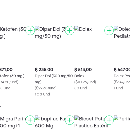
871,00
$ 235,00
$ 513,00
$ 647,0
tofen (30 mg )
Dipar Dol (300 mg/50
Dolex
Dolex Ped
174.20/und
)
mg)
(
$10.26/und
)
(
$647/un
x 5 Und
(
$29.38/und
)
50 Und
1 Und
1 x 8 Und
e