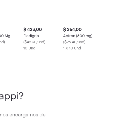
$ 423,00
$ 264,00
600 Mg
Flodigrip
Actron (600 mg)
nd
)
(
$42.30/und
)
(
$26.40/und
)
10 Und
1 X 10 Und
appi?
y nos encargamos de