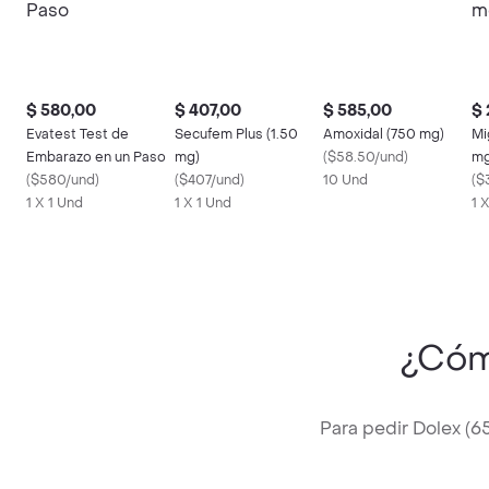
$ 580,00
$ 407,00
$ 585,00
$ 
Evatest Test de
Secufem Plus (1.50
Amoxidal (750 mg)
Mi
Embarazo en un Paso
mg)
(
$58.50/und
)
mg
(
$580/und
)
(
$407/und
)
10 Und
(
$
1 X 1 Und
1 X 1 Und
1 
¿Cóm
Para pedir Dolex (