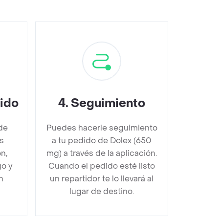
dido
4
.
Seguimiento
de
Puedes hacerle seguimiento
s
a tu pedido de Dolex (650
n,
mg) a través de la aplicación.
go y
Cuando el pedido esté listo
n
un repartidor te lo llevará al
lugar de destino.