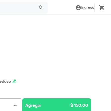
Ingreso
evideo
Agregar
$ 150,00