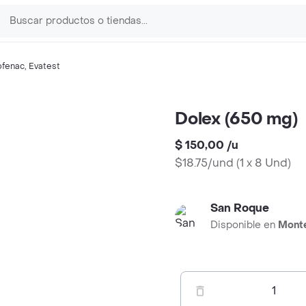
ofenac
,
Evatest
Dolex (650 mg)
$ 150,00
/
u
$18.75/und
(
1 x 8 Und
)
San Roque
Disponible en
Mont
1