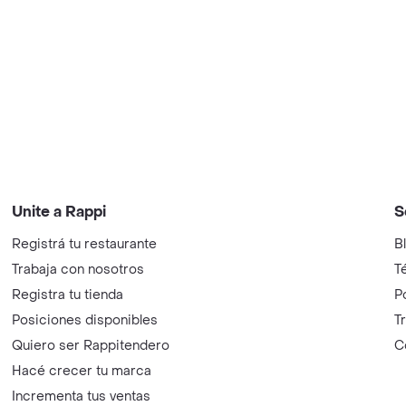
Unite a Rappi
S
Registrá tu restaurante
B
Trabaja con nosotros
T
Registra tu tienda
P
Posiciones disponibles
T
Quiero ser Rappitendero
C
Hacé crecer tu marca
Incrementa tus ventas