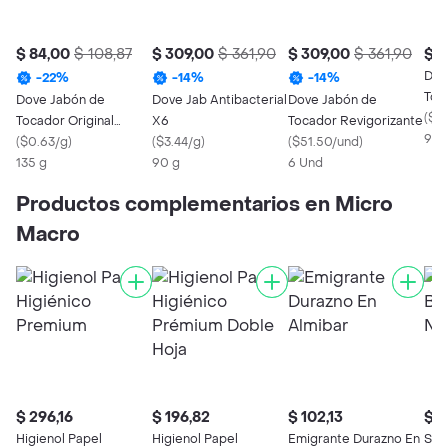
$ 84,00
$ 108,87
$ 309,00
$ 361,90
$ 309,00
$ 361,90
$ 8
Dov
-
22
%
-
14
%
-
14
%
Toc
Dove Jabón de
Dove Jab Antibacterial
Dove Jabón de
(
$0
Tocador Original
X6
Tocador Revigorizante
90 
Beauty Bar
(
$0.63/g
)
(
$3.44/g
)
(
$51.50/und
)
135 g
90 g
6 Und
Productos complementarios en Micro
Macro
$ 296,16
$ 196,82
$ 102,13
$ 1
Higienol Papel
Higienol Papel
Emigrante Durazno En
Ser