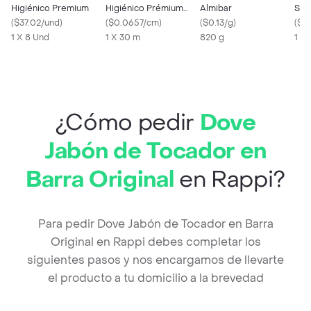
Higiénico Premium
Higiénico Prémium
Almibar
Sab
(
$37.02/und
)
Doble Hoja
(
$0.0657/cm
)
(
$0.13/g
)
(
$0.
1 X 8 Und
1 X 30 m
820 g
1 X
¿Cómo pedir
Dove
Jabón de Tocador en
Barra Original
en Rappi?
Para pedir Dove Jabón de Tocador en Barra
Original en Rappi debes completar los
siguientes pasos y nos encargamos de llevarte
el producto a tu domicilio a la brevedad