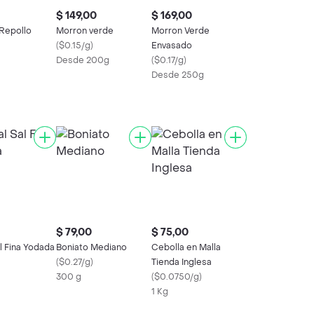
$ 149,00
$ 169,00
 Repollo
Morron verde
Morron Verde
(
$0.15/g
)
Envasado
Desde 200g
(
$0.17/g
)
Desde 250g
$ 79,00
$ 75,00
l Fina Yodada
Boniato Mediano
Cebolla en Malla
(
$0.27/g
)
Tienda Inglesa
300 g
(
$0.0750/g
)
1 Kg