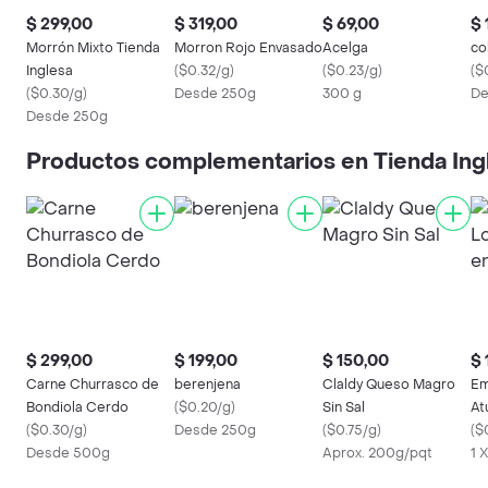
$ 299,00
$ 319,00
$ 69,00
$ 
Morrón Mixto Tienda
Morron Rojo Envasado
Acelga
col
Inglesa
(
$0.32/g
)
(
$0.23/g
)
(
$
(
$0.30/g
)
Desde 250g
300 g
De
Desde 250g
Productos complementarios en Tienda Ing
$ 299,00
$ 199,00
$ 150,00
$ 
Carne Churrasco de
berenjena
Claldy Queso Magro
Em
Bondiola Cerdo
(
$0.20/g
)
Sin Sal
At
(
$0.30/g
)
Desde 250g
(
$0.75/g
)
(
$
Desde 500g
Aprox. 200g/pqt
1 