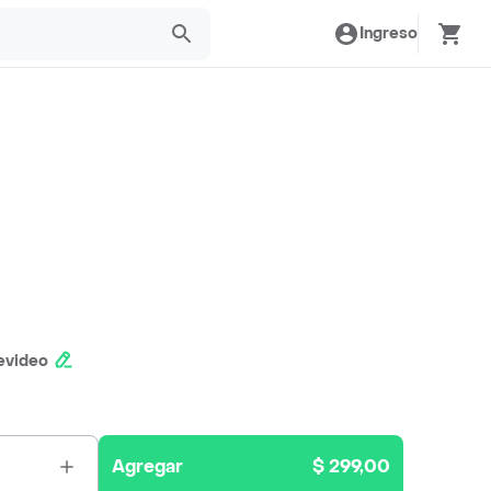
Ingreso
evideo
Agregar
$ 299,00