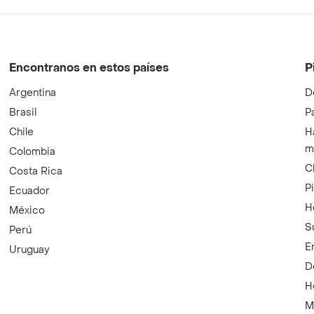
Encontranos en estos países
P
Argentina
D
Brasil
P
Chile
H
m
Colombia
C
Costa Rica
P
Ecuador
H
México
S
Perú
E
Uruguay
D
H
M