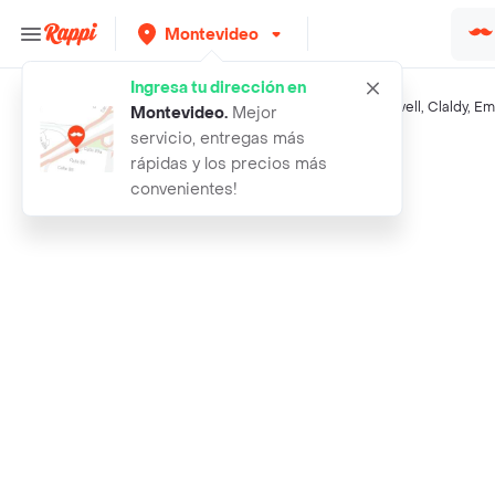
Montevideo
Ingresa tu dirección en
Búsquedas relacionadas:
Verduras
,
Tienda Inglesa
,
Rodyvell
,
Claldy
,
Em
Montevideo
.
Mejor
servicio, entregas más
Rappi
morron rojo
rápidas y los precios más
convenientes!