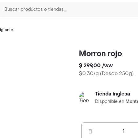
igrante
Morron rojo
$ 299,00
/
ww
$0.30/g
(
Desde 250g
)
Tienda Inglesa
Disponible en
Mont
1