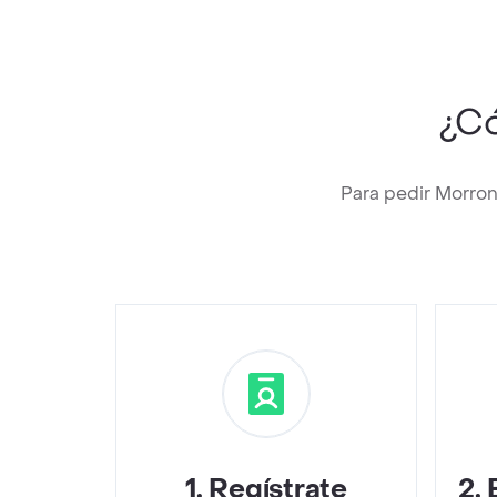
¿C
Para pedir Morro
1
.
Regístrate
2
.