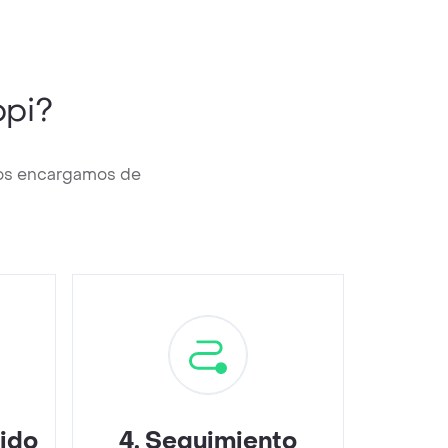
pi?
nos encargamos de
dido
4
.
Seguimiento