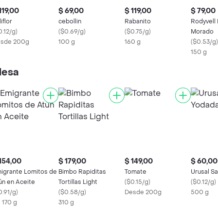
119,00
$ 69,00
$ 119,00
$ 79,00
iflor
cebollin
Rabanito
Rodyvell
0.12/g
)
(
$0.69/g
)
(
$0.75/g
)
Morado
sde 200g
100 g
160 g
(
$0.53/g
)
150 g
lesa
154,00
$ 179,00
$ 149,00
$ 60,00
igrante Lomitos de
Bimbo Rapiditas
Tomate
Urusal Sa
ún en Aceite
Tortillas Light
(
$0.15/g
)
(
$0.12/g
)
0.91/g
)
(
$0.58/g
)
Desde 200g
500 g
X 170 g
310 g