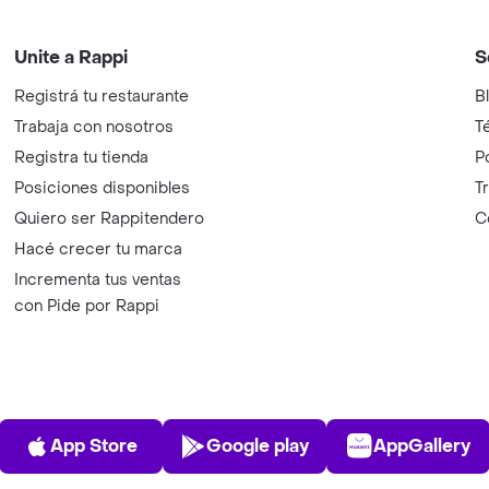
Unite a Rappi
S
Registrá tu restaurante
B
Trabaja con nosotros
T
Registra tu tienda
P
Posiciones disponibles
T
Quiero ser Rappitendero
C
Hacé crecer tu marca
Incrementa tus ventas
con Pide por Rappi
App Store
Play Store
AppGalle
App Store
Google play
AppGallery