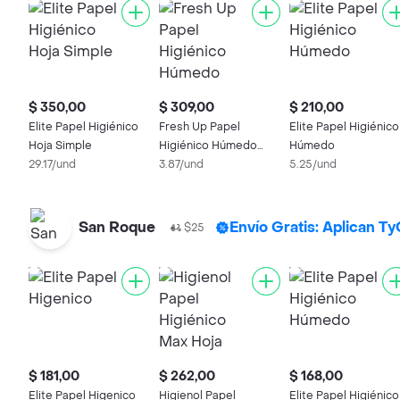
$ 350,00
$ 309,00
$ 210,00
Elite Papel Higiénico
Fresh Up Papel
Elite Papel Higiénico
Hoja Simple
Higiénico Húmedo
Húmedo
29.17/und
Descartable
3.87/und
5.25/und
San Roque
Envío Gratis: Aplican T
$25
$ 181,00
$ 262,00
$ 168,00
Elite Papel Higenico
Higienol Papel
Elite Papel Higiénico