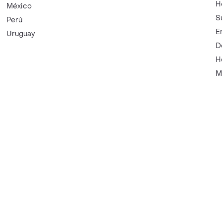
H
México
S
Perú
E
Uruguay
D
H
M