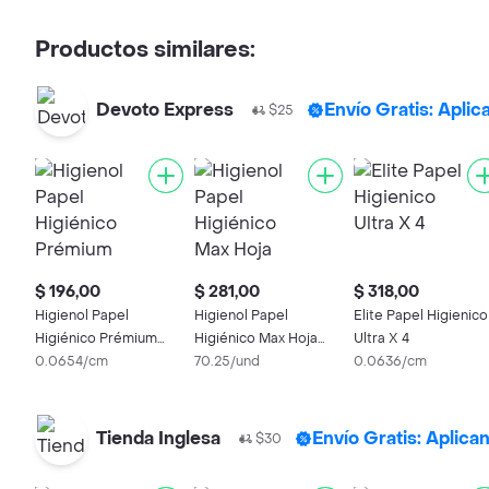
Productos similares:
Devoto Express
Envío Gratis: Apli
$25
$ 196,00
$ 281,00
$ 318,00
Higienol Papel
Higienol Papel
Elite Papel Higienico
Higiénico Prémium
Higiénico Max Hoja
Ultra X 4
Doble Hoja
0.0654/cm
Simple
70.25/und
0.0636/cm
Tienda Inglesa
Envío Gratis: Aplica
$30