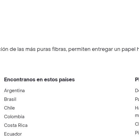
ión de las más puras fibras, permiten entregar un papel h
Encontranos en estos países
P
Argentina
D
Brasil
P
Chile
H
m
Colombia
C
Costa Rica
P
Ecuador