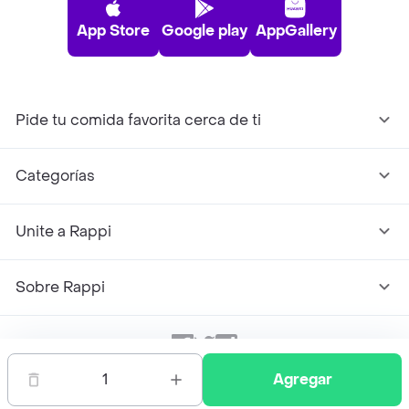
App Store
Google play
AppGallery
Pide tu comida favorita cerca de ti
Categorías
Unite a Rappi
Sobre Rappi
Facebook
Twitter
Instagram
1
Agregar
©
2026
Rappi Inc. All rights reserved.