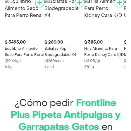
$ 3495,00
$ 260,00
$ 385,00
$ 3
Equilibrio Alimento
Bolsitas Popi
Hills Alimento Para
Hill
Seco Para Perro Renal
Biodegradable X4
Perro Kidney Care K/D
Mas
(
$0.44/g
)
(
$260/und
)
(
$1.05/g
)
Car
(
$2.
8 Kg
1 Und
370 g
156
¿Cómo pedir
Frontline
Plus Pipeta Antipulgas y
Garrapatas Gatos
en