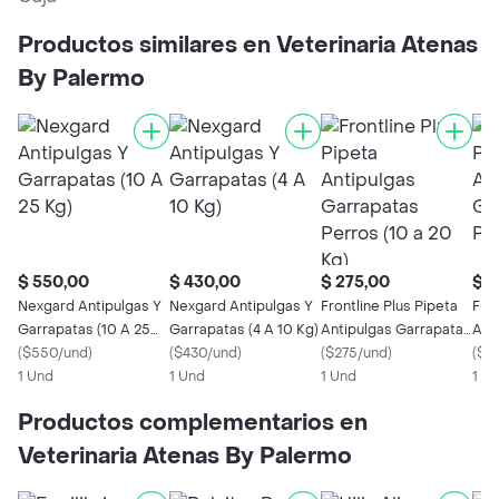
Productos similares en Veterinaria Atenas
By Palermo
$ 550,00
$ 430,00
$ 275,00
$ 2
Nexgard Antipulgas Y
Nexgard Antipulgas Y
Frontline Plus Pipeta
Fron
Garrapatas (10 A 25
Garrapatas (4 A 10 Kg)
Antipulgas Garrapatas
Ant
Kg)
(
$550/und
)
(
$430/und
)
Perros (10 a 20 Kg)
(
$275/und
)
Gar
(
$2
1 Und
1 Und
1 Und
10 
1 U
Productos complementarios en
Veterinaria Atenas By Palermo