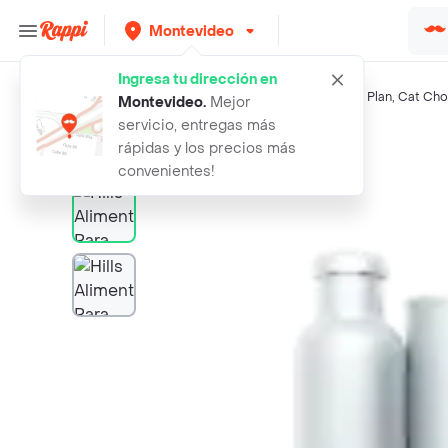
Montevideo
Ingresa tu dirección en
Búsquedas relacionadas:
Alimento para perros
,
Hills
,
Pro Plan
,
Cat Ch
Montevideo
.
Mejor
servicio, entregas más
Rappi
hills alimento para mascotas urgent
rápidas y los precios más
convenientes!