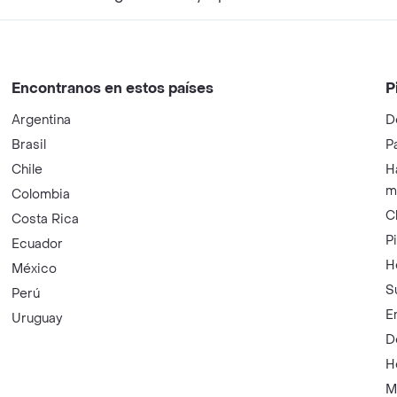
Encontranos en estos países
P
Argentina
D
Brasil
P
Chile
H
m
Colombia
C
Costa Rica
P
Ecuador
H
México
S
Perú
E
Uruguay
D
H
M