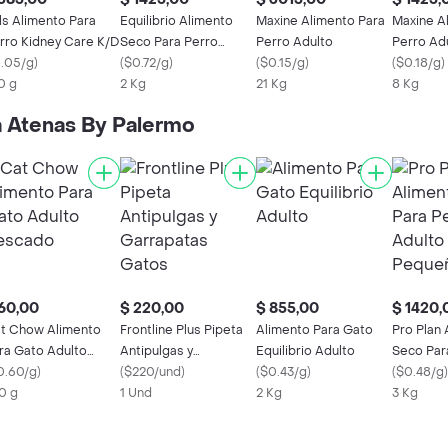
lls Alimento Para
Equilibrio Alimento
Maxine Alimento Para
Maxine A
rro Kidney Care K/D
Seco Para Perro
Perro Adulto
Perro Ad
1.05/g
)
Hipoalergenic
(
$0.72/g
)
(
$0.15/g
)
(
$0.18/g
)
0 g
2 Kg
21 Kg
8 Kg
a Atenas By Palermo
60,00
$ 220,00
$ 855,00
$ 1420,
t Chow Alimento
Frontline Plus Pipeta
Alimento Para Gato
Pro Plan
ra Gato Adulto
Antipulgas y
Equilibrio Adulto
Seco Par
scado
0.60/g
)
Garrapatas Gatos
(
$220/und
)
(
$0.43/g
)
Adulto R
(
$0.48/g
)
0 g
1 Und
2 Kg
3 Kg