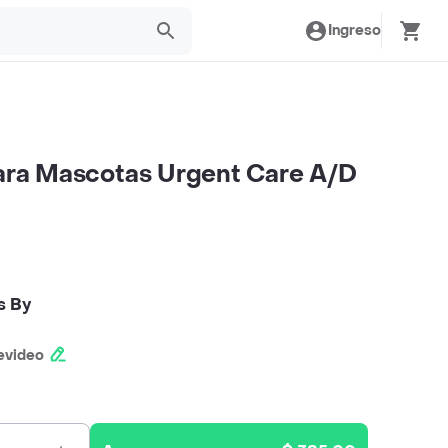
Ingreso
Para Mascotas Urgent Care A/D
s By
evideo