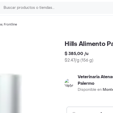
ow
,
Frontline
Hills Alimento 
$ 385,00
/
u
$2.47/g
(
156 g
)
Veterinaria Atena
Palermo
Disponible en
Mont