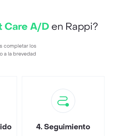
t Care A/D
en Rappi?
s completar los
o a la brevedad
dido
4
.
Seguimiento