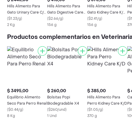
Hills Alimento Para
Hills Alimento Para
Hills Alimento Para
Hi
Gato Urinary Care C/D
Gato Digestive Care
Gato Kidney Care K/D
Pe
Multicare Chicken
(
$1.23/g
)
I/D
(
$2.66/g
)
Chicken
(
$2.41/g
)
(
$
2 Kg
156 g
156 g
37
Productos complementarios en Veterinari
$ 3495,00
$ 260,00
$ 385,00
$ 
Equilibrio Alimento
Bolsitas Popi
Hills Alimento Para
Ca
Seco Para Perro Renal
Biodegradable X4
Perro Kidney Care K/D
Pa
(
$0.44/g
)
(
$260/und
)
(
$1.05/g
)
Pe
(
$
8 Kg
1 Und
370 g
10