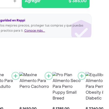
Agregar
$ 385,00
eguridad en Rappi
los mejores precios, proteger tus compras y que puedas
 practico para ti.
Conoce más...
00
$ 1650,00
$ 1395,00
$ 3360,00