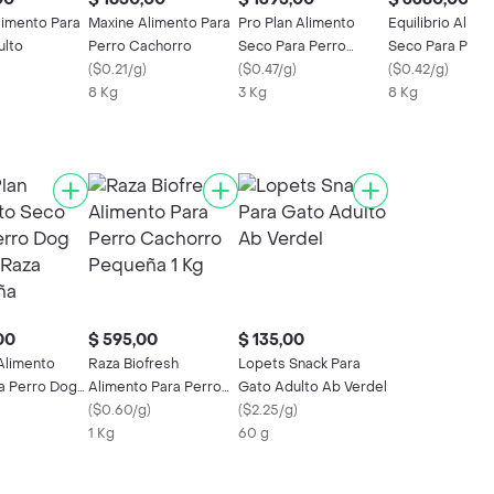
limento Para
Maxine Alimento Para
Pro Plan Alimento
Equilibrio Alime
ulto
Perro Cachorro
Seco Para Perro
Seco Para Perr
(
$0.21/g
)
Puppy Small Breed
(
$0.47/g
)
Obesity & Diabe
(
$0.42/g
)
8 Kg
3 Kg
8 Kg
00
$ 595,00
$ 135,00
 Alimento
Raza Biofresh
Lopets Snack Para
a Perro Dog
Alimento Para Perro
Gato Adulto Ab Verdel
aza Pequeña
Cachorro Pequeña 1
(
$0.60/g
)
(
$2.25/g
)
Kg
1 Kg
60 g