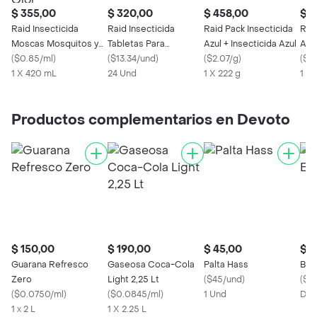
$ 355,00
$ 320,00
$ 458,00
$ 4
Raid Insecticida
Raid Insecticida
Raid Pack Insecticida
Raid
Moscas Mosquitos y
Tabletas Para
Azul + Insecticida Azul
Aer
Zancudos Sin Olor
(
$0.85/ml
)
Mosquitos X 24
(
$13.34/und
)
(
$2.07/g
)
Gar
(
$1.
1 X 420 mL
24 Und
1 X 222 g
1 X
Productos complementarios en Devoto
$ 150,00
$ 190,00
$ 45,00
$ 1
Guarana Refresco
Gaseosa Coca-Cola
Palta Hass
Ban
Zero
Light 2,25 Lt
(
$45/und
)
(
$0.
(
$0.0750/ml
)
(
$0.0845/ml
)
1 Und
Des
1 x 2 L
1 X 2.25 L