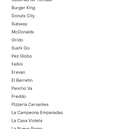
Burger King
Donuts City
Subway
McDonalds
Grido
Sushi Go
Pez Globo
Fellini
Erevan
El Berretin
Pancho Va
Freddo
Pizzeria Cervantes
La Campeona Empanadas
La Casa Violeta
La Nueva Roma