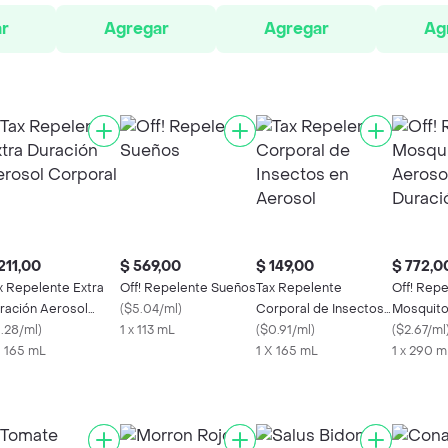
r
Agregar
Agregar
Ag
211,00
$ 569,00
$ 149,00
$ 772,0
x Repelente Extra
Off! Repelente Sueños
Tax Repelente
Off! Rep
ración Aerosol
(
$5.04/ml
)
Corporal de Insectos
Mosquito
rporal
1.28/ml
)
1 x 113 mL
en Aerosol
(
$0.91/ml
)
Extra Dur
(
$2.67/ml
X 165 mL
1 X 165 mL
1 x 290 m