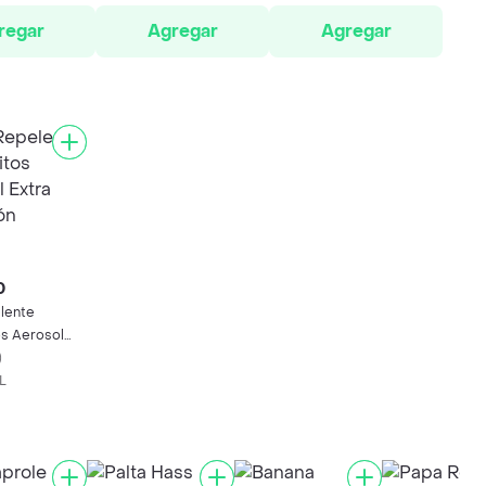
regar
Agregar
Agregar
0
elente
s Aerosol
ación
)
L