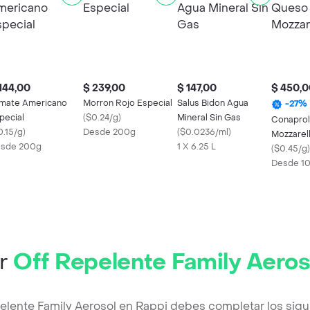
144,00
$ 239,00
$ 147,00
$ 450,0
mate Americano
Morron Rojo Especial
Salus Bidon Agua
-
27
%
pecial
(
$0.24/g
)
Mineral Sin Gas
Conapro
0.15/g
)
Desde 200g
(
$0.0236/ml
)
Mozzarel
sde 200g
1 X 6.25 L
(
$0.45/g
)
Desde 1
ir
Off Repelente Family Aeros
pelente Family Aerosol en Rappi debes completar los sigu