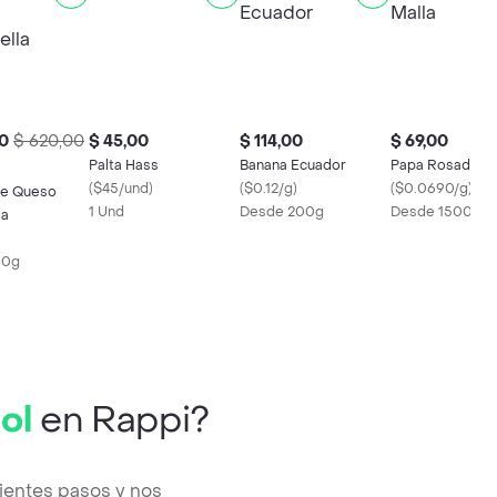
0
$ 620,00
$ 45,00
$ 114,00
$ 69,00
Palta Hass
Banana Ecuador
Papa Rosada Ma
(
$45/und
)
(
$0.12/g
)
(
$0.0690/g
)
le Queso
1 Und
Desde 200g
Desde 1500g
la
00g
ol
en Rappi?
ientes pasos y nos