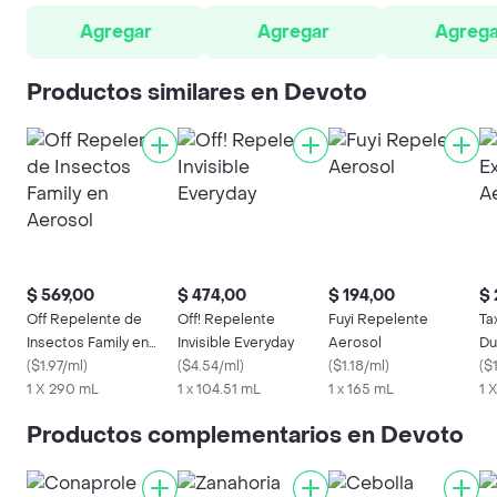
Agregar
Agregar
Agrega
Productos similares en Devoto
$ 569,00
$ 474,00
$ 194,00
$ 
Off Repelente de
Off! Repelente
Fuyi Repelente
Ta
Insectos Family en
Invisible Everyday
Aerosol
Du
Aerosol
(
$1.97/ml
)
(
$4.54/ml
)
(
$1.18/ml
)
Co
(
$
1 X 290 mL
1 x 104.51 mL
1 x 165 mL
1 
Productos complementarios en Devoto