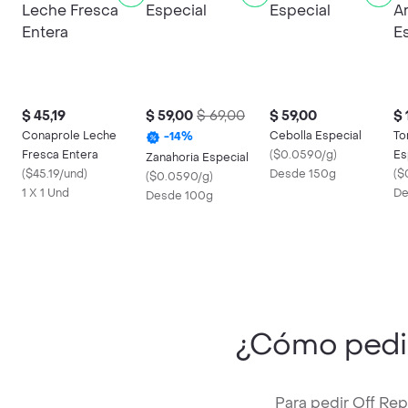
$ 45,19
$ 59,00
$ 69,00
$ 59,00
$ 
Conaprole Leche
Cebolla Especial
To
-
14
%
Fresca Entera
(
$0.0590/g
)
Es
Zanahoria Especial
(
$45.19/und
)
Desde 150g
(
$
(
$0.0590/g
)
1 X 1 Und
De
Desde 100g
¿Cómo ped
Para pedir Off Re