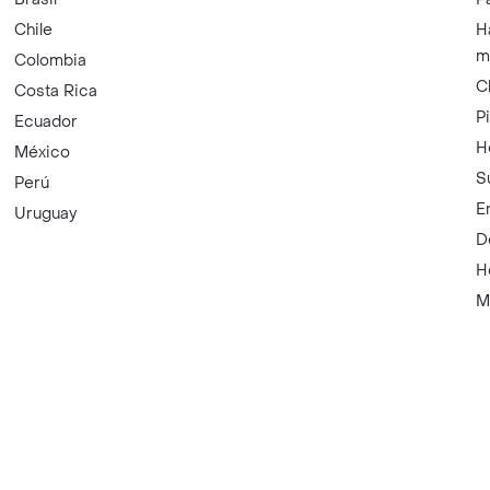
Chile
H
m
Colombia
C
Costa Rica
P
Ecuador
H
México
S
Perú
E
Uruguay
D
H
M