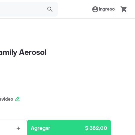
Ingreso
amily Aerosol
evideo
Agregar
$ 382,00