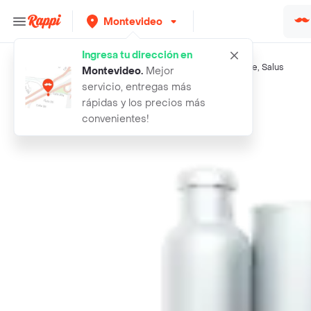
Montevideo
Ingresa tu dirección en
Búsquedas relacionadas:
Repelentes
,
Off
,
Fuyi
,
Conaprole
,
Salus
Montevideo
.
Mejor
servicio, entregas más
Rappi
off repelente family aerosol
rápidas y los precios más
convenientes!