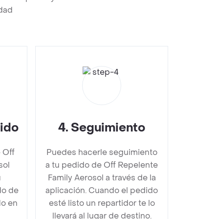
edad
dido
4
.
Seguimiento
 Off
Puedes hacerle seguimiento
sol
a tu pedido de Off Repelente
u
Family Aerosol a través de la
do de
aplicación. Cuando el pedido
do en
esté listo un repartidor te lo
llevará al lugar de destino.