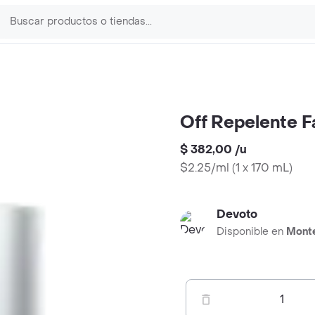
Off Repelente F
$ 382,00
/
u
$2.25/ml
(
1 x 170 mL
)
Devoto
Disponible en
Mont
1