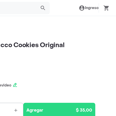
Ingreso
ucco Cookies Original
evideo
Agregar
$ 35,00