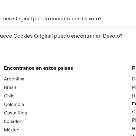
okies Original puedo encontrar en Devoto?
ucco Cookies Original puedo encontrar en Devoto?
Encontranos en estos países
P
Argentina
D
Brasil
P
Chile
H
m
Colombia
C
Costa Rica
P
Ecuador
H
México