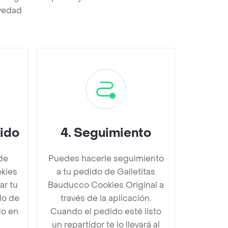
evedad
dido
4
.
Seguimiento
de
Puedes hacerle seguimiento
okies
a tu pedido de Galletitas
ar tu
Bauducco Cookies Original a
do de
través de la aplicación.
do en
Cuando el pedido esté listo
un repartidor te lo llevará al