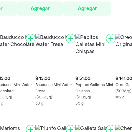
r
Agregar
Agregar
15,00
$ 15,00
$ 51,00
$ 141,0
uducco Mini Wafer
Bauducco Mini Wafer
Pepitos Galletas Mini
Oreo Gall
ocolate
Fresa
Chispas
(
$0.78/g
)
0.50/g
)
(
$0.50/g
)
(
$1.02/g
)
182 g
 g
30 g
50 g