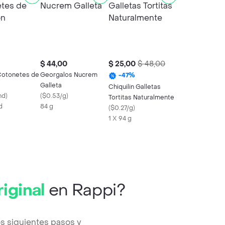
$ 44,00
$ 25,00
$ 48,00
Cotonetes de
Georgalos Nucrem
-
47
%
Galleta
Chiquilin Galletas
nd
)
(
$0.53/g
)
Tortitas Naturalmente
d
84 g
(
$0.27/g
)
1 X 94 g
iginal
en Rappi?
s siguientes pasos y