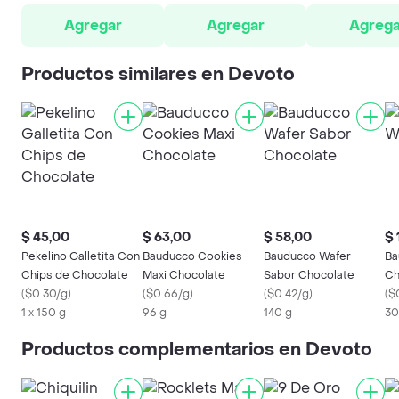
Agregar
Agregar
Agrega
Productos similares en Devoto
$ 45,00
$ 63,00
$ 58,00
$ 
Pekelino Galletita Con
Bauducco Cookies
Bauducco Wafer
Ba
Chips de Chocolate
Maxi Chocolate
Sabor Chocolate
Ch
(
$0.30/g
)
(
$0.66/g
)
(
$0.42/g
)
(
$
1 x 150 g
96 g
140 g
30
Productos complementarios en Devoto