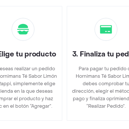
Elige tu producto
3
.
Finaliza tu pe
deseas realizar un pedido
Para pagar tu pedido 
ornimans Té Sabor Limón
Hornimans Té Sabor Li
Rappi, simplemente elige
debes comprobar t
 tienda en la que deseas
dirección, elegir el méto
mprar el producto y haz
pago y finaliza oprimien
ic en el botón “Agregar”.
“Realizar Pedido”.