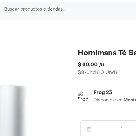
Hornimans Té S
$ 80,00
/
u
$8/und
(
10 Und
)
Frog 23
Disponible en
Mont
1