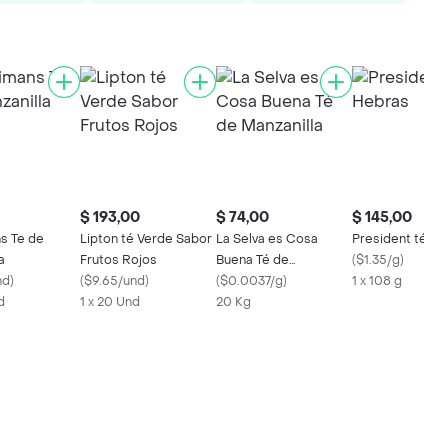
$ 193,00
$ 74,00
$ 145,00
s Te de
Lipton té Verde Sabor
La Selva es Cosa
President té H
a
Frutos Rojos
Buena Té de
(
$1.35/g
)
nd
)
(
$9.65/und
)
Manzanilla
(
$0.0037/g
)
1 x 108 g
d
1 x 20 Und
20 Kg