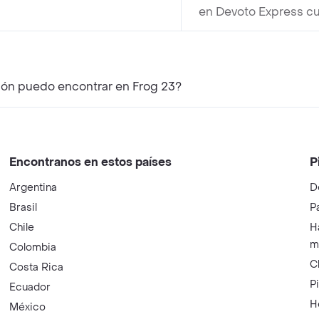
en Devoto Express c
món puedo encontrar en Frog 23?
Encontranos en estos países
P
Argentina
D
Brasil
P
Chile
H
m
Colombia
C
Costa Rica
P
Ecuador
H
México