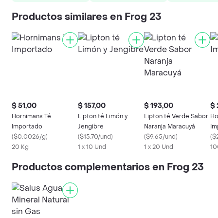
Productos similares en Frog 23
$ 51,00
$ 157,00
$ 193,00
$ 
Hornimans Té
Lipton té Limón y
Lipton té Verde Sabor
Ho
Importado
Jengibre
Naranja Maracuyá
Im
(
$0.0026/g
)
(
$15.70/und
)
(
$9.65/und
)
(
$2
20 Kg
1 x 10 Und
1 x 20 Und
10
Productos complementarios en Frog 23