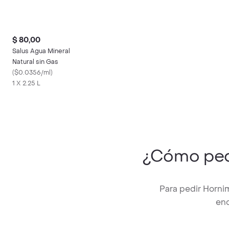
$ 80,00
Salus Agua Mineral
Natural sin Gas
(
$0.0356/ml
)
1 X 2.25 L
¿Cómo pe
Para pedir Horni
enc