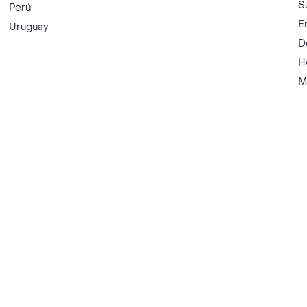
S
Perú
E
Uruguay
D
H
M