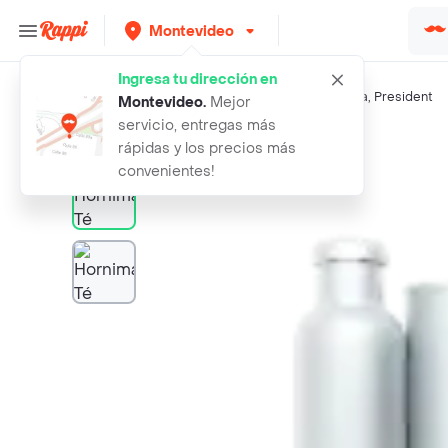
Montevideo
Ingresa tu dirección en
Búsquedas relacionadas:
Tés
,
Hornimans
,
Lipton
,
La Selva
,
President
Montevideo
.
Mejor
servicio, entregas más
Rappi
hornimans te sabor limon
rápidas y los precios más
convenientes!