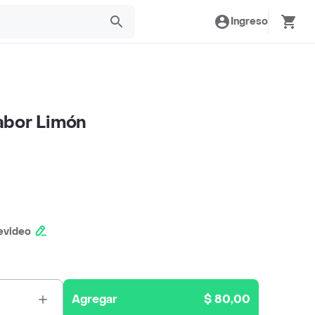
Ingreso
abor Limón
evideo
Agregar
$ 80,00