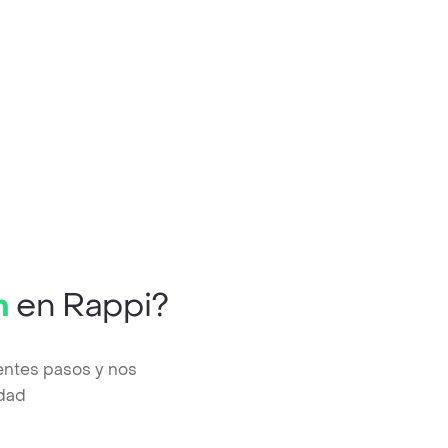
n
en Rappi?
entes pasos y nos
edad