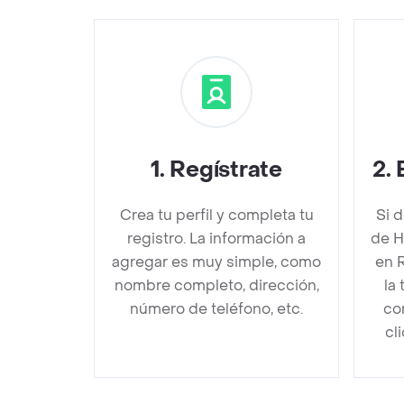
1
.
Regístrate
2
.
Crea tu perfil y completa tu
Si 
registro. La información a
de H
agregar es muy simple, como
en 
nombre completo, dirección,
la
número de teléfono, etc.
co
cl