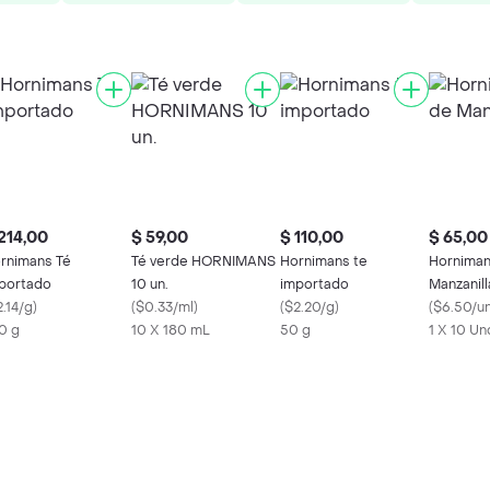
214,00
$ 59,00
$ 110,00
$ 65,00
rnimans Té
Té verde HORNIMANS
Hornimans te
Horniman
portado
10 un.
importado
Manzanill
.14/g
)
(
$0.33/ml
)
(
$2.20/g
)
(
$6.50/u
0 g
10 X 180 mL
50 g
1 X 10 Un