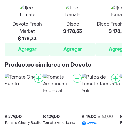
Devoto Fresh
Disco
Disco Fresh 
Market
$ 178,33
$ 178,3
$ 178,33
Agregar
Agregar
Agrega
Productos similares en Devoto
$ 279,00
$ 129,00
$ 49,00
$ 63,00
$ 1
Tomate Cherry Suelto
Tomate Americano
Pap
-
22
%