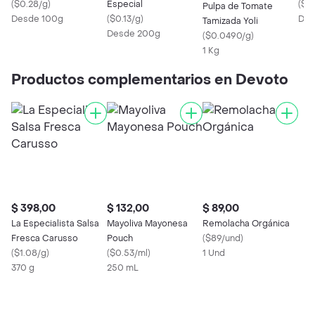
(
$0.28/g
)
Especial
(
$0.
Pulpa de Tomate
Desde 100g
(
$0.13/g
)
Des
Tamizada Yoli
Desde 200g
(
$0.0490/g
)
1 Kg
Productos complementarios en Devoto
$ 398,00
$ 132,00
$ 89,00
La Especialista Salsa
Mayoliva Mayonesa
Remolacha Orgánica
Fresca Carusso
Pouch
(
$89/und
)
(
$1.08/g
)
(
$0.53/ml
)
1 Und
370 g
250 mL