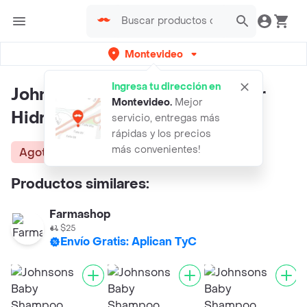
Montevideo
Ingresa tu dirección en
Johnsons Baby Acondicionador
Montevideo
.
Mejor
Hidratacion Intensa
servicio, entregas más
rápidas y los precios
más convenientes!
Agotado
Productos similares:
Farmashop
$25
Envío Gratis: Aplican TyC