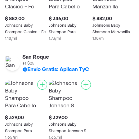
$ 882,00
$ 346,00
$ 882,00
$
Johnsons Baby
Johnsons Baby
Johnsons Baby
J
Shampoo Clasico - Fc
Shampoo Para
Shampoo Manzanilla
S
1.18/ml
Cabello Claro Con
1.73/ml
Cabello Claro
1.18/ml
C
1
Manzanilla
San Roque
$25
Envío Gratis: Aplican TyC
$ 329,00
$ 329,00
Johnsons Baby
Johnsons Baby
Shampoo Para
Shampoo Johnson S
Cabello Claro Con
1.65/ml
Clasico Fc
1.65/ml