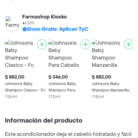
Manzanilla
Farmashop Kiosko
$25
Envío Gratis: Aplican TyC
$ 882,00
$ 346,00
$ 882,00
$
Johnsons Baby
Johnsons Baby
Johnsons Baby
J
Shampoo Clasico - Fc
Shampoo Para
Shampoo Manzanilla
S
1.18/ml
Cabello Claro Con
1.73/ml
Cabello Claro
1.18/ml
C
1
Manzanilla
Información del producto
Este acondicionador deja el cabello hidratado y fácil