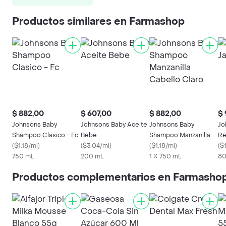
Productos similares en Farmashop
$ 882,00
$ 607,00
$ 882,00
$ 
Johnsons Baby
Johnsons Baby Aceite
Johnsons Baby
Jo
Shampoo Clasico - Fc
Bebe
Shampoo Manzanilla
Re
(
$1.18/ml
)
(
$3.04/ml
)
Cabello Claro
(
$1.18/ml
)
(
$1
750 mL
200 mL
1 X 750 mL
80
Productos complementarios en Farmasho