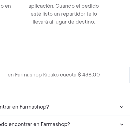
do en
aplicación. Cuando el pedido
esté listo un repartidor te lo
llevará al lugar de destino.
en Farmashop Kiosko cuesta $ 438,00
 Liquido De La Cabeza A Los Pies Con Glicerina puedo encontrar en Farmashop?
s complementarios a Johnsons Baby Bano Liquido De La Cabeza A Los Pies Con Glicerina puedo encontrar en Farmashop?