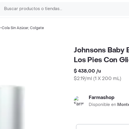
-Cola Sin Azúcar
,
Colgate
Johnsons Baby 
Los Pies Con Gl
$ 438,00
/
u
$2.19/ml
(
1 X 200 mL
)
Farmashop
Disponible en
Mont