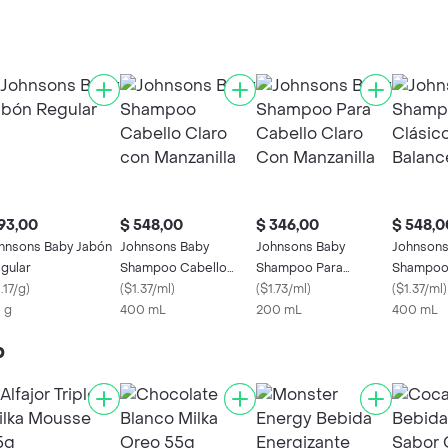
93,00
$ 548,00
$ 346,00
$ 548,0
hnsons Baby Jabón
Johnsons Baby
Johnsons Baby
Johnsons
gular
Shampoo Cabello
Shampoo Para
Shampoo 
.17/g
)
Claro con Manzanilla
(
$1.37/ml
)
Cabello Claro Con
(
$1.73/ml
)
pH Balan
(
$1.37/ml
)
 g
400 mL
Manzanilla
200 mL
400 mL
p