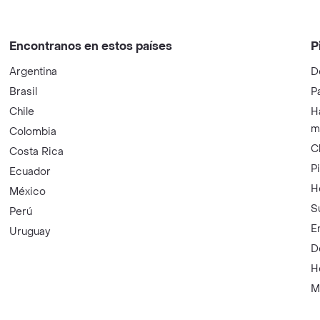
Encontranos en estos países
P
Argentina
D
Brasil
P
Chile
H
m
Colombia
C
Costa Rica
P
Ecuador
H
México
S
Perú
E
Uruguay
D
H
M