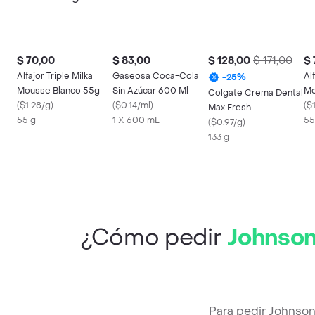
$ 70,00
$ 83,00
$ 128,00
$ 171,00
$ 
Alfajor Triple Milka
Gaseosa Coca-Cola
Al
-
25
%
Mousse Blanco 55g
Sin Azúcar 600 Ml
Mo
Colgate Crema Dental
(
$1.28/g
)
(
$0.14/ml
)
(
$
Max Fresh
55 g
1 X 600 mL
55
(
$0.97/g
)
133 g
¿Cómo pedir
Johnson
Para pedir Johnson