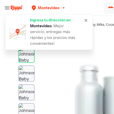
Montevideo
Ingresa tu dirección en
Búsquedas relacionadas:
Shampoo y jabón
,
Johnsons Baby
,
Milka
,
Coca
Montevideo
.
Mejor
servicio, entregas más
Rappi
johnsons baby bano liquido de la ca
rápidas y los precios más
convenientes!