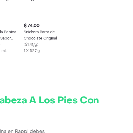
$ 74,00
a Bebida
Snickers Barra de
 Sabor
Chocolate Original
)
(
$1.41/g
)
0 mL
1 X 52.7 g
abeza A Los Pies Con
rina en Rappi debes