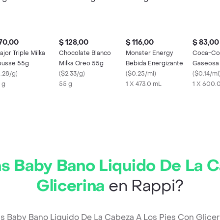
70,00
$ 128,00
$ 116,00
$ 83,00
fajor Triple Milka
Chocolate Blanco
Monster Energy
Coca-Col
usse 55g
Milka Oreo 55g
Bebida Energizante
Gaseosa
1.28/g
)
(
$2.33/g
)
(
$0.25/ml
)
Original
(
$0.14/ml
 g
55 g
1 X 473.0 mL
1 X 600.
s Baby Bano Liquido De La C
Glicerina
en Rappi?
s Baby Bano Liquido De La Cabeza A Los Pies Con Glice