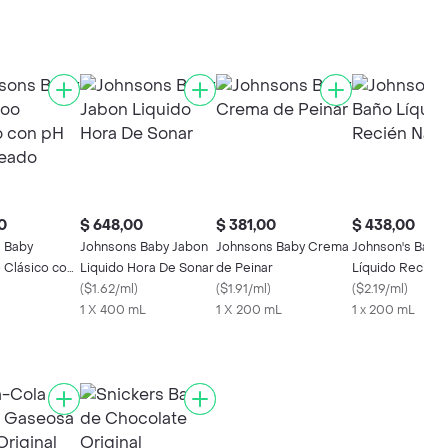
0
$ 648,00
$ 381,00
$ 438,00
 Baby
Johnsons Baby Jabon
Johnsons Baby Crema
Johnson's Baño
Clásico con
Liquido Hora De Sonar
de Peinar
Líquido Recién 
ceado
(
$1.62/ml
)
(
$1.91/ml
)
(
$2.19/ml
)
1 X 400 mL
1 X 200 mL
1 x 200 mL