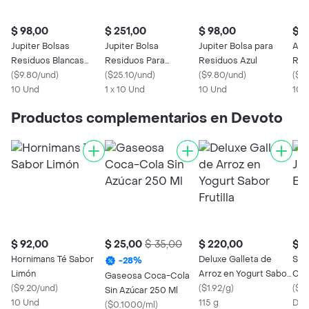
$ 98,00
$ 251,00
$ 98,00
$ 4
Jupiter Bolsas
Jupiter Bolsa
Jupiter Bolsa para
A&M
Residuos Blancas
Residuos Para
Residuos Azul
Res
50X60 Limon
(
$9.80/und
)
Plastico Verde 70 X
(
$25.10/und
)
(
$9.80/und
)
(
$4.
10 Und
100
1 x 10 Und
10 Und
10 
Productos complementarios en Devoto
$ 92,00
$ 25,00
$ 35,00
$ 220,00
$ 9
Hornimans Té Sabor
Deluxe Galleta de
Sch
-
28
%
Limón
Arroz en Yogurt Sabor
Coc
Gaseosa Coca-Cola
(
$9.20/und
)
Frutilla
(
$1.92/g
)
(
$0
Sin Azúcar 250 Ml
10 Und
115 g
Des
(
$0.1000/ml
)