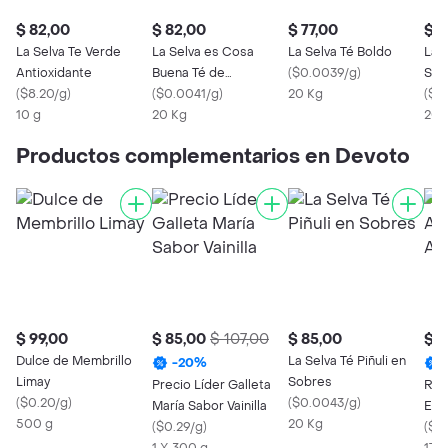
$ 82,00
$ 82,00
$ 77,00
$ 8
La Selva Te Verde
La Selva es Cosa
La Selva Té Boldo
La S
Antioxidante
Buena Té de
(
$0.0039/g
)
Sob
(
$8.20/g
)
Manzanilla
(
$0.0041/g
)
20 Kg
(
$0
10 g
20 Kg
20 
Productos complementarios en Devoto
$ 99,00
$ 85,00
$ 107,00
$ 85,00
$ 9
Dulce de Membrillo
La Selva Té Piñuli en
-
20
%
Limay
Sobres
Precio Líder Galleta
Rio 
(
$0.20/g
)
(
$0.0043/g
)
María Sabor Vainilla
Ent
500 g
20 Kg
(
$0.29/g
)
(
$0