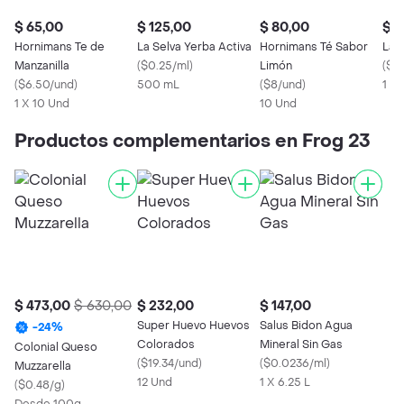
$ 65,00
$ 125,00
$ 80,00
$ 2
Hornimans Te de
La Selva Yerba Activa
Hornimans Té Sabor
La 
Manzanilla
(
$0.25/ml
)
Limón
(
$0
(
$6.50/und
)
500 mL
(
$8/und
)
1 Kg
1 X 10 Und
10 Und
Productos complementarios en Frog 23
$ 473,00
$ 630,00
$ 232,00
$ 147,00
Super Huevo Huevos
Salus Bidon Agua
-
24
%
Colorados
Mineral Sin Gas
Colonial Queso
(
$19.34/und
)
(
$0.0236/ml
)
Muzzarella
12 Und
1 X 6.25 L
(
$0.48/g
)