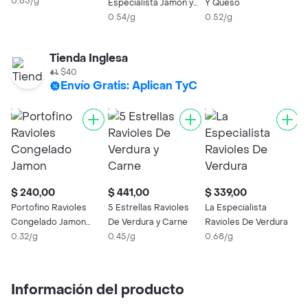
Vacio
0.65/g
Especialista Jamón y
Y Queso
V
Queso
0.54/g
0.52/g
0
Tienda Inglesa
$40
Envío Gratis: Aplican TyC
$ 240,00
$ 441,00
$ 339,00
$
Portofino Ravioles
5 Estrellas Ravioles
La Especialista
L
Congelado Jamon
De Verdura y Carne
Ravioles De Verdura
R
Muzzarella
0.32/g
0.45/g
0.68/g
V
0
Información del producto