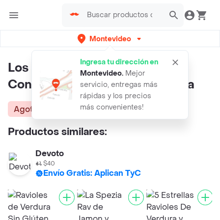
Montevideo
Ingresa tu dirección en
Los Dos Leones Ravioles
Montevideo
.
Mejor
Congelados de Jamón y Verdura
servicio, entregas más
rápidas y los precios
más convenientes!
Agotado
Productos similares:
Devoto
$40
Envío Gratis: Aplican TyC