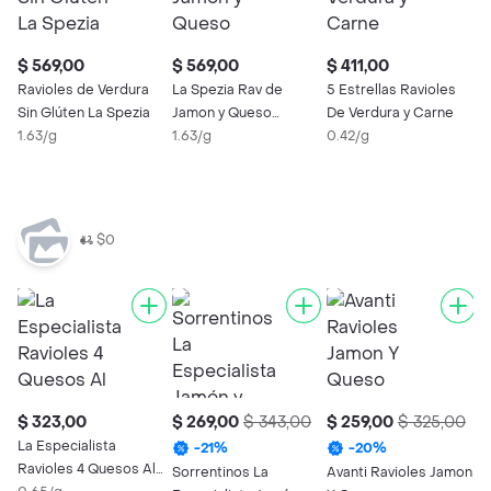
$ 569,00
$ 569,00
$ 411,00
$
Ravioles de Verdura
La Spezia Rav de
5 Estrellas Ravioles
S
Sin Glúten La Spezia
Jamon y Queso
De Verdura y Carne
E
1.63/g
S/gluten
1.63/g
0.42/g
y
0
$0
$ 323,00
$ 269,00
$ 343,00
$ 259,00
$ 325,00
$
La Especialista
-
21
%
-
20
%
Ravioles 4 Quesos Al
Sorrentinos La
Avanti Ravioles Jamon
A