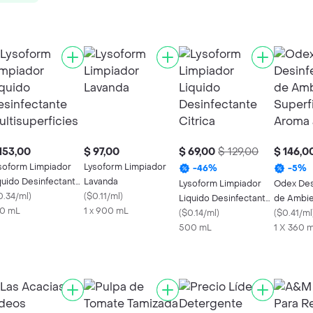
153,00
$ 97,00
$ 69,00
$ 129,00
$ 146,0
soform Limpiador
Lysoform Limpiador
-
46
%
-
5
%
quido Desinfectante
Lavanda
Lysoform Limpiador
Odex Des
ltisuperficies
0.34/ml
)
(
$0.11/ml
)
Liquido Desinfectante
de Ambie
0 mL
1 x 900 mL
Citrica
(
$0.14/ml
)
Superfic
(
$0.41/ml
500 mL
Lavanda
1 X 360 