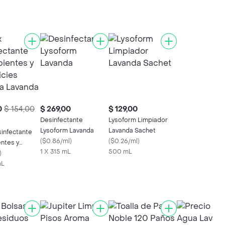
0
$ 154,00
$ 269,00
$ 129,00
Desinfectante
Lysoform Limpiador
Lysoform Lavanda
Lavanda Sachet
infectante
(
$0.86/ml
)
(
$0.26/ml
)
ntes y
1 X 315 mL
500 mL
ies Aroma a
)
mL