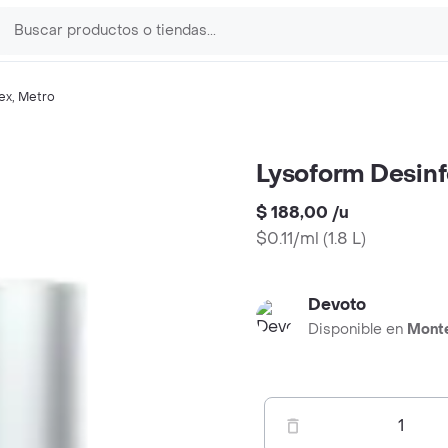
ex
,
Metro
Lysoform Desinf
$ 188,00
/
u
$0.11/ml
(
1.8 L
)
Devoto
Disponible en
Mont
1