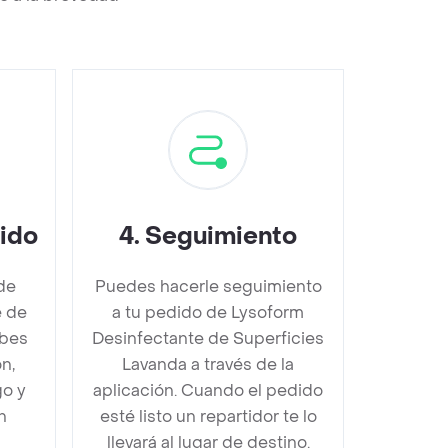
dido
4
.
Seguimiento
de
Puedes hacerle seguimiento
e de
a tu pedido de Lysoform
ebes
Desinfectante de Superficies
n,
Lavanda a través de la
go y
aplicación. Cuando el pedido
n
esté listo un repartidor te lo
llevará al lugar de destino.