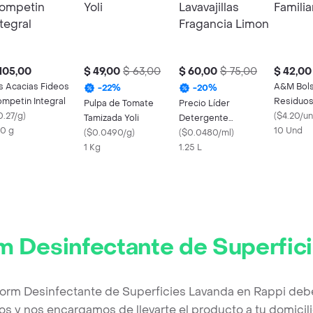
105,00
$ 49,00
$ 63,00
$ 60,00
$ 75,00
$ 42,00
s Acacias Fideos
A&M Bols
-
22
%
-
20
%
ompetin Integral
Residuos 
Pulpa de Tomate
Precio Líder
0.27/g
)
(
$4.20/u
Tamizada Yoli
Detergente
0 g
10 Und
(
$0.0490/g
)
Lavavajillas Fragancia
(
$0.0480/ml
)
1 Kg
Limon
1.25 L
m Desinfectante de Superfic
form Desinfectante de Superficies Lavanda en Rappi deb
os y nos encargamos de llevarte el producto a tu domicili