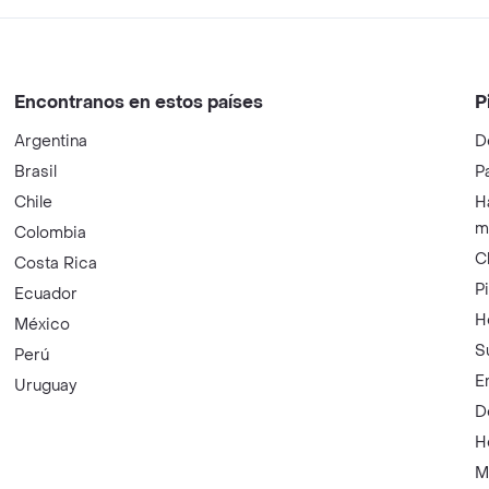
Encontranos en estos países
P
Argentina
D
Brasil
P
Chile
H
m
Colombia
C
Costa Rica
P
Ecuador
H
México
S
Perú
E
Uruguay
D
H
M