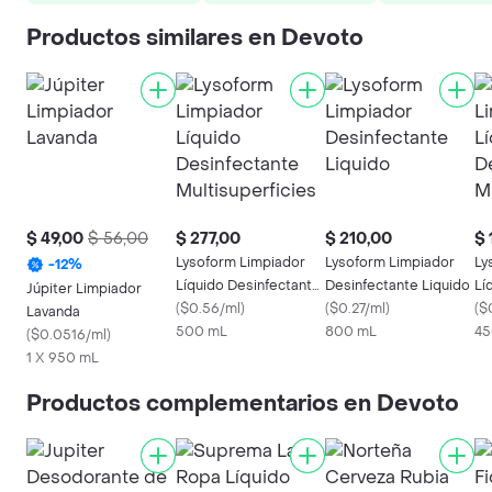
Productos similares en Devoto
$ 49,00
$ 56,00
$ 277,00
$ 210,00
$ 
Lysoform Limpiador
Lysoform Limpiador
Ly
-
12
%
Líquido Desinfectante
Desinfectante Liquido
Lí
Júpiter Limpiador
Multisuperficies
(
$0.56/ml
)
(
$0.27/ml
)
Mu
(
$
Lavanda
500 mL
800 mL
45
(
$0.0516/ml
)
1 X 950 mL
Productos complementarios en Devoto