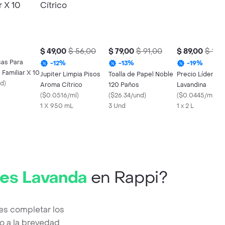
$ 49,00
$ 56,00
$ 79,00
$ 91,00
$ 89,00
$ 110
as Para
-
12
%
-
13
%
-
19
%
Familiar X 10
Jupiter Limpia Pisos
Toalla de Papel Noble
Precio Líder Ag
nd
)
Aroma Cítrico
120 Paños
Lavandina
(
$0.0516/ml
)
(
$26.34/und
)
(
$0.0445/ml
)
1 X 950 mL
3 Und
1 x 2 L
ies Lavanda
en Rappi?
es completar los
o a la brevedad