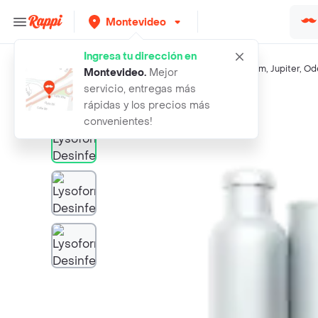
Montevideo
Ingresa tu dirección en
Búsquedas relacionadas:
Limpiadores multiusos
,
Lysoform
,
Jupiter
,
Od
Montevideo
.
Mejor
servicio, entregas más
Rappi
lysoform desinfectante de superfici
rápidas y los precios más
convenientes!