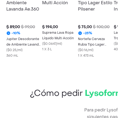
$ 89,00
$ 99,00
$ 194,00
$ 75,00
$ 100,00
$ 
Suprema Lava Ropa
La
-
10
%
-
25
%
Líquido Multi Acción
Tr
Jupiter Desodorante
Norteña Cerveza
(
$0.0647/ml
)
(
$
de Ambiente Lavanda
Rubia Tipo Lager
1 X 3 L
40
Ae.360
(
$0.25/ml
)
Estilo Pilsener
(
$0.16/ml
)
360 mL
1 X 473 mL
¿Cómo pedir
Lysofor
Para pedir Lyso
siguientes pas