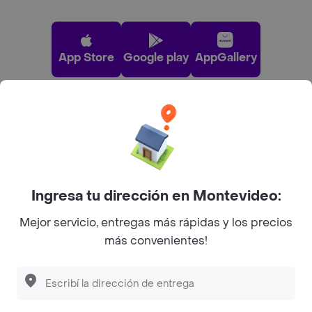
App Store
Google play
AppGallery
Pide tu comida favorita cerca de ti
Categorías
Ingresa tu dirección en Montevideo:
Unite a Rappi
Mejor servicio, entregas más rápidas y los precios
más convenientes!
Sobre Rappi
Facebook
Twitter
Instagram