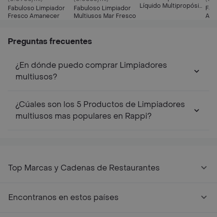
Líquido Multipropósito
Fabuloso Limpiador
Fabuloso Limpiador
Fab
Sólo para Ti
Fresco Amanecer
Multiusos Mar Fresco
Anti
Aro
Lav
Preguntas frecuentes
¿En dónde puedo comprar Limpiadores
multiusos?
¿Cúales son los 5 Productos de Limpiadores
multiusos mas populares en Rappi?
Top Marcas y Cadenas de Restaurantes
Encontranos en estos países