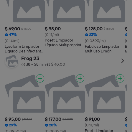
$ 69,00
$ 95,00
$ 125,00
$ 2
$ 129,00
$ 162,00
47%
(0.11/ml)
23%
1
Poett Limpiador
(0.14/ml)
(0.0893/ml)
(0.
Líquido Multipropósito
Lysoform Limpiador
Fabuloso Limpiador
Ble
Sólo para Ti
Liquido Desinfectante
Multiuso Limón
Mult
Citrica
Frog 23
38 - 58 min
$ 40,00
•
$ 95,00
$ 177,00
$ 91,00
$ 9
$ 133,00
$ 247,00
29%
28%
(0.11/ml)
2
Poett Limpiador
(0.0950/ml)
(0.0885/ml)
(0.