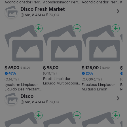
Acondicionador Perro
Acondicionador Perro
Acondicionador Perro
Kg 
5 en 1 700 mL
Pelo Claro 700 mL
Pelo Oscuro 700 mL
Disco Fresh Market
Vie, 8 AM
$ 70,00
•
$ 69,00
$ 95,00
$ 125,00
$ 2
$ 129,00
$ 162,00
47%
(0.11/ml)
23%
1
Poett Limpiador
(0.14/ml)
(0.0893/ml)
(0.
Líquido Multipropósito
Lysoform Limpiador
Fabuloso Limpiador
Ble
Sólo para Ti
Liquido Desinfectante
Multiuso Limón
Mult
Citrica
Disco
Vie, 8 AM
$ 70,00
•