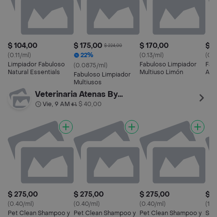
$ 104,00
$ 175,00
$ 170,00
$ 1
$ 224,00
(0.11/ml)
22%
(0.13/ml)
(0.1
Limpiador Fabuloso
Fabuloso Limpiador
Fab
(0.0875/ml)
Natural Essentials
Multiuso Limón
Anti
Fabuloso Limpiador
Aro
Multiusos
Lav
Veterinaria Atenas By Palermo
Vie, 9 AM
$ 40,00
•
$ 275,00
$ 275,00
$ 275,00
$ 1
(0.40/ml)
(0.40/ml)
(0.40/ml)
(15
Pet Clean Shampoo y
Pet Clean Shampoo y
Pet Clean Shampoo y
Sani