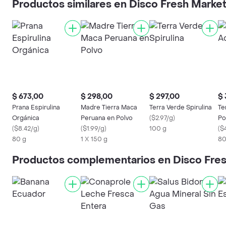
Productos similares en Disco Fresh Marke
$ 673,00
$ 298,00
$ 297,00
$ 
Prana Espirulina
Madre Tierra Maca
Terra Verde Spirulina
Te
Orgánica
Peruana en Polvo
(
$2.97/g
)
Po
(
$8.42/g
)
(
$1.99/g
)
100 g
(
$
80 g
1 X 150 g
80
Productos complementarios en Disco Fre