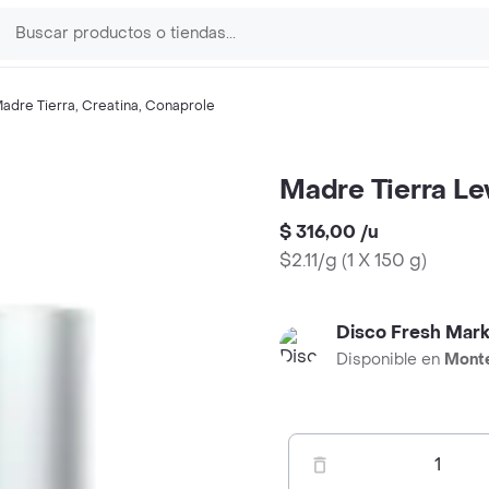
adre Tierra
,
Creatina
,
Conaprole
Madre Tierra L
$ 316,00
/
u
$2.11/g
(
1 X 150 g
)
Disco Fresh Mark
Disponible en
Mont
1