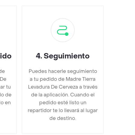
dido
4
.
Seguimiento
de
Puedes hacerle seguimiento
 De
a tu pedido de Madre Tierra
r tu
Levadura De Cerveza a través
do de
de la aplicación. Cuando el
do en
pedido esté listo un
repartidor te lo llevará al lugar
de destino.