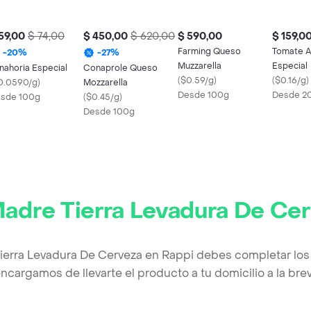
59,00
$ 74,00
$ 450,00
$ 620,00
$ 590,00
$ 159,0
Farming Queso
Tomate 
-
20
%
-
27
%
Muzzarella
Especial
nahoria Especial
Conaprole Queso
(
$0.59/g
)
(
$0.16/g
)
0.0590/g
)
Mozzarella
Desde 100g
Desde 2
sde 100g
(
$0.45/g
)
Desde 100g
adre Tierra Levadura De Ce
ierra Levadura De Cerveza en Rappi debes completar los
ncargamos de llevarte el producto a tu domicilio a la br