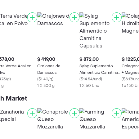
t
378,00
$ 419,00
$ 872,00
$ 1225,
rra Verde Acai en
Orejones de
Sylag Suplemento
Colageno
lvo
Damascos
Alimenticio Carnitina
+ Magnes
4.73/g
)
(
$1.40/g
)
Cápsulas
(
$14.54/und
)
(
$8.17/un
 g
1 X 300 g
1 X 60 Und
1 x 150 U
sh Market