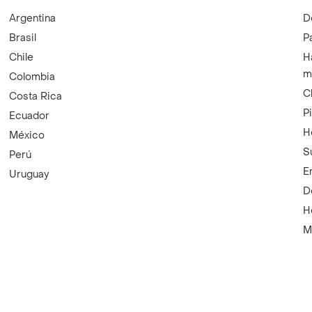
Argentina
D
Brasil
P
Chile
H
m
Colombia
C
Costa Rica
P
Ecuador
H
México
S
Perú
E
Uruguay
D
H
M