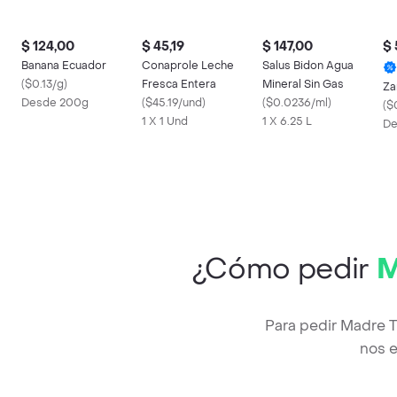
$ 124,00
$ 45,19
$ 147,00
$ 
Banana Ecuador
Conaprole Leche
Salus Bidon Agua
(
$0.13/g
)
Fresca Entera
Mineral Sin Gas
Za
Desde 200g
(
$45.19/und
)
(
$0.0236/ml
)
(
$
1 X 1 Und
1 X 6.25 L
De
¿Cómo pedir
M
Para pedir Madre T
nos e