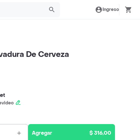
Ingreso
evadura De Cerveza
et
evideo
Agregar
$ 316,00