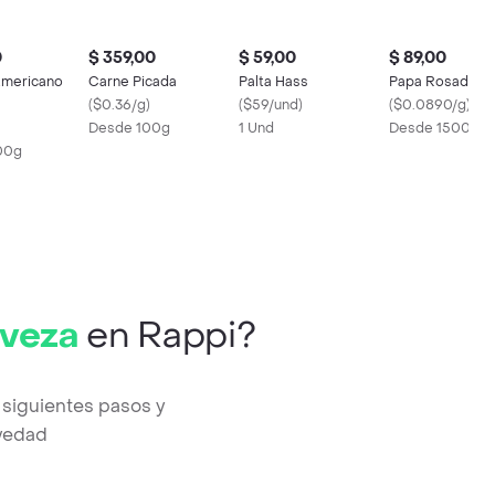
0
$ 359,00
$ 59,00
$ 89,00
Americano
Carne Picada
Palta Hass
Papa Rosada Ma
(
$0.36/g
)
(
$59/und
)
(
$0.0890/g
)
Desde 100g
1 Und
Desde 1500g
00g
rveza
en Rappi?
 siguientes pasos y
evedad