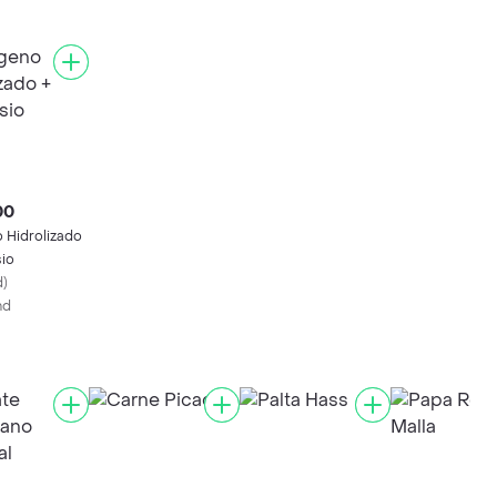
00
 Hidrolizado
io
d
)
nd