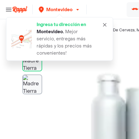
Montevideo
Ingresa tu dirección en
Búsquedas relacionadas:
Productos naturales
,
Levadura De Cerveza
,
M
Montevideo
.
Mejor
servicio, entregas más
Rappi
madre tierra levadura de cerveza
rápidas y los precios más
convenientes!