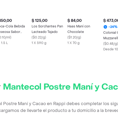
150,00
$ 125,00
$ 84,00
$ 473,0
ca-Cola Bebida
Los Sorchantes Pan
Haas Maní con
-
24
%
seosa Sabor
Lacteado Tajado
Chocolate
Colonial
iginal
0.10/ml
)
(
$0.22/g
)
(
$1.20/g
)
Muzzarel
 1.5 L
1 X 590 g
1 X 70 g
(
$0.48/g
)
Desde 1
r
Mantecol Postre Maní y Ca
l Postre Maní y Cacao en Rappi debes completar los sig
argamos de llevarte el producto a tu domicilio a la brev