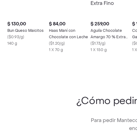
$ 130,00
$ 84,00
$ 259,00
$ 
Bun Queso Maicitos
Haas Maní con
Aguila Chocolate
Co
(
$0.93/g
)
Chocolate con Leche
Amargo 70 % Extra
Ga
140 g
(
$1.20/g
)
Fino
(
$1.73/g
)
Or
(
$
1 X 70 g
1 X 150 g
1 X
¿Cómo pedi
Para pedir Manteco
enc