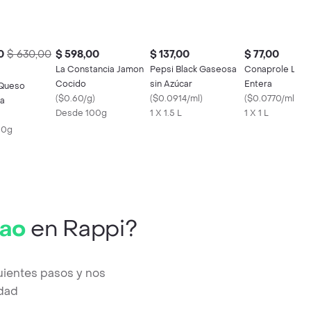
0
$ 630,00
$ 598,00
$ 137,00
$ 77,00
La Constancia Jamon
Pepsi Black Gaseosa
Conaprole Lec
Cocido
sin Azúcar
Entera
 Queso
(
$0.60/g
)
(
$0.0914/ml
)
(
$0.0770/ml
)
la
Desde 100g
1 X 1.5 L
1 X 1 L
00g
cao
en Rappi?
uientes pasos y nos
edad