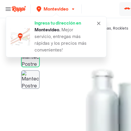
Montevideo
Ingresa tu dirección en
Búsquedas relacionadas:
Chocolates
,
Mantecol
,
Shot
,
Haas
,
Rocklets
Montevideo
.
Mejor
servicio, entregas más
Rappi
mantecol postre mani y cacao
rápidas y los precios más
convenientes!