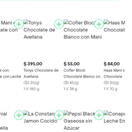
$ 395,00
$ 55,00
$ 84,00
í con
Tonys Chocolate de
Cofler Block
Haas Maní con
e con Leche
Avellana
Chocolate Blanco con
Chocolate
(
$2.20/g
)
Maní
(
$1.45/g
)
(
$1.20/g
)
1 X 180 g
1 X 38 g
1 X 70 g