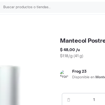
Mantecol Postr
$ 48,00
/
u
$1.18/g
(
41 g
)
Frog 23
Disponible en
Mont
1