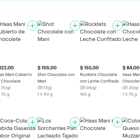
122,00
$ 105,00
$ 155,00
$ 84,00
as Maní Cubierto
Shot Chocolate con
Rocklets Chocolate
Haas Man
 Chocolate
Maní
con Leche Confitado
Chocolat
.75/g
)
(
$1.17/g
)
(
$1.04/g
)
(
$1.20/g
)
X 70 g
1 X 90 g
150 g
1 X 70 g