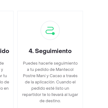
dido
4
.
Seguimiento
de
Puedes hacerle seguimiento
 y
a tu pedido de Mantecol
r tu
Postre Maní y Cacao a través
do de
de la aplicación. Cuando el
do en
pedido esté listo un
repartidor te lo llevará al lugar
de destino.