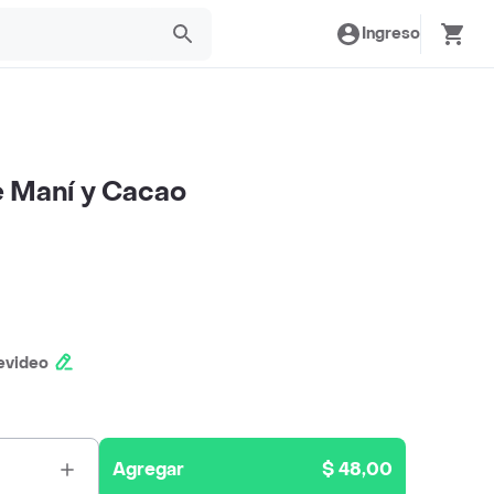
Ingreso
e Maní y Cacao
evideo
Agregar
$ 48,00