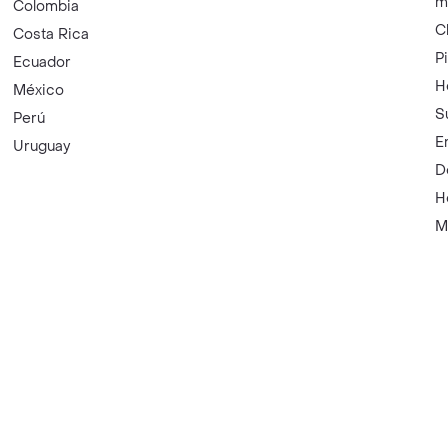
m
Colombia
C
Costa Rica
P
Ecuador
H
México
S
Perú
E
Uruguay
D
H
M