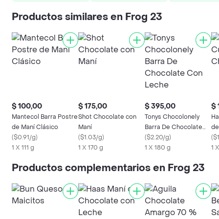
Productos similares en Frog 23
$ 100,00
$ 175,00
$ 395,00
$ 
Mantecol Barra Postre
Shot Chocolate con
Tonys Chocolonely
Ha
de Maní Clásico
Maní
Barra De Chocolate
de
(
$0.91/g
)
(
$1.03/g
)
Con Leche
(
$2.20/g
)
(
$1
1 X 111 g
1 X 170 g
1 X 180 g
1 
Productos complementarios en Frog 23