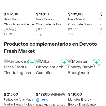
$ 102,00
$ 117,00
$ 102,00
$ 1
Haas Maní con
Haas Pasas con
Haas Maní Con
Haa
Chocolate con Leche
Chocolate de Uva
Chocolate Blanco
de 
(
$1.46/g
)
(
$1.68/g
)
(
$1.46/g
)
(
$2.
1 X 70 g
70 g
70 g
1 X 
Productos complementarios en Devoto
Fresh Market
$ 215,00
$ 199,00
$ 252,00
$ 110,00
Palitos de Anís Masa
Monster Energy
-
21
%
Madre Tienda Inglesa
Bebida Energizante
Milka Chocolate con