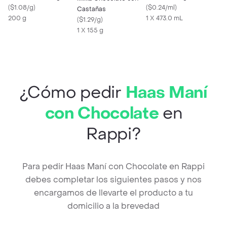
(
$1.08/g
)
(
$0.24/ml
)
Castañas
200 g
1 X 473.0 mL
(
$1.29/g
)
1 X 155 g
¿Cómo pedir
Haas Maní
con Chocolate
en
Rappi?
Para pedir Haas Maní con Chocolate en Rappi
debes completar los siguientes pasos y nos
encargamos de llevarte el producto a tu
domicilio a la brevedad