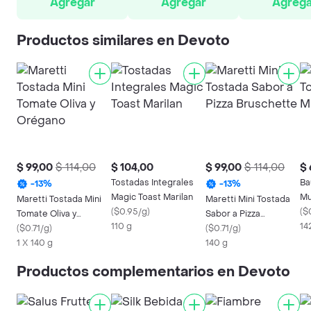
Agregar
Agregar
Agrega
Productos similares en Devoto
$ 99,00
$ 114,00
$ 104,00
$ 99,00
$ 114,00
$ 
Tostadas Integrales
Ba
-
13
%
-
13
%
Magic Toast Marilan
Mu
Maretti Tostada Mini
Maretti Mini Tostada
(
$0.95/g
)
(
$
Tomate Oliva y
Sabor a Pizza
110 g
14
Orégano
(
$0.71/g
)
Bruschette
(
$0.71/g
)
1 X 140 g
140 g
Productos complementarios en Devoto