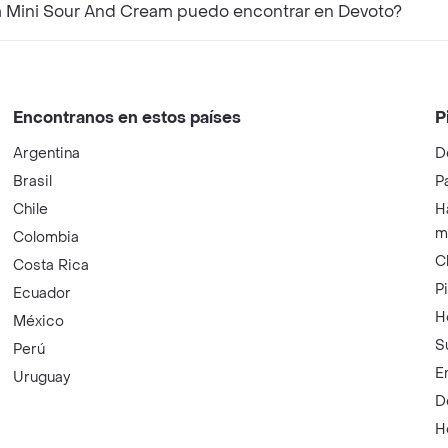
a Mini Sour And Cream puedo encontrar en Devoto?
Encontranos en estos países
P
Argentina
D
Brasil
P
Chile
H
m
Colombia
C
Costa Rica
P
Ecuador
H
México
S
Perú
E
Uruguay
D
H