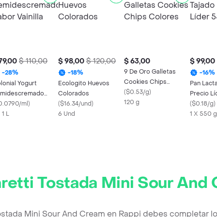
79,00
$ 110,00
$ 98,00
$ 120,00
$ 63,00
$ 99,00
9 De Oro Galletas
-
28
%
-
18
%
-
16
%
Cookies Chips
lonial Yogurt
Ecologito Huevos
Pan Lacta
Colores
(
$0.53/g
)
midescremado
Colorados
Precio L
120 g
bor Vainilla
0.0790/ml
)
(
$16.34/und
)
(
$0.18/g
)
 1 L
6 Und
1 X 550 g
retti Tostada Mini Sour And
Tostada Mini Sour And Cream en Rappi debes completar lo