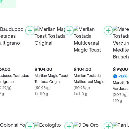
r
69,00
$ 104,00
$ 104,00
$ 99,00
uducco Tostadas
Marilan Magic Toast
Marilan Tostada
-
13
%
ltigrano
Tostada Original
Multicereal Magic
Maretti 
0.49/g
)
(
$0.95/g
)
Toast
(
$0.95/g
)
Verduras
2 g
1 x 110 g
1 x 110 g
Mediterr
(
$0.71/g
)
Bruschet
140 g