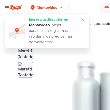
Montevideo
Ingresa tu dirección en
Búsquedas relacionadas:
Panaderia salada
,
Maretti
,
Magic Toast
,
Baud
Montevideo
.
Mejor
servicio, entregas más
Rappi
maretti tostada mini sour and cream
rápidas y los precios más
convenientes!