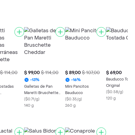
$ 114,00
$ 99,00
$ 114,00
$ 89,00
$ 107,00
$ 69,00
Bauducco Tost
-
13
%
-
16
%
Original
Tostadas
Galletas de Pan
Mini Pancitos
(
$0.58/g
)
Maretti Bruschette
Bauducco
120 g
áneas
Cheddar
(
$0.71/g
)
(
$0.35/g
)
te
140 g
260 g