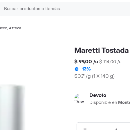
ucco
,
Azteca
Maretti Tostada
$ 99,00
/
u
$ 114,00
/
u
-
13
%
$0.71/g
(
1 X 140 g
)
Devoto
Disponible en
Mont