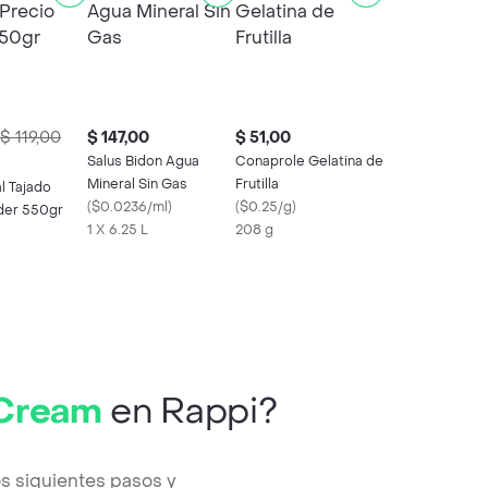
$ 119,00
$ 147,00
$ 51,00
Salus Bidon Agua
Conaprole Gelatina de
Mineral Sin Gas
Frutilla
l Tajado
(
$0.0236/ml
)
(
$0.25/g
)
íder 550gr
1 X 6.25 L
208 g
 Cream
en Rappi?
s siguientes pasos y