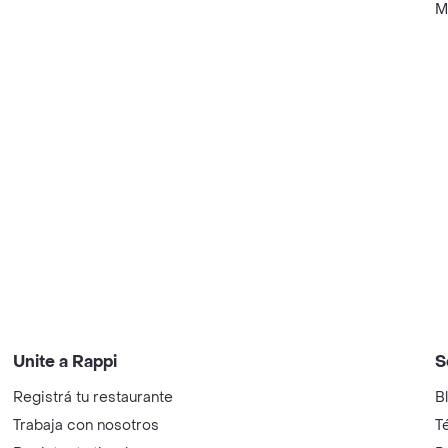
M
Unite a Rappi
S
Registrá tu restaurante
B
Trabaja con nosotros
T