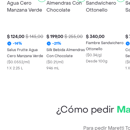
$ 124,00
$ 145,00
$ 199,00
$ 255,00
$ 340,00
$ 
Fiambre Sandwichero
-
14
%
-
21
%
Ottonello
Salus Frutte Agua
Silk Bebida Almendras
Co
(
$0.34/g
)
Cero Manzana Verde
Con Chocolate
Se
Desde 100g
(
$0.0552/ml
)
(
$0.21/ml
)
Sa
(
$
1 X 2.25 L
946 mL
1 X
¿Cómo pedir
Ma
Para pedir Maretti 