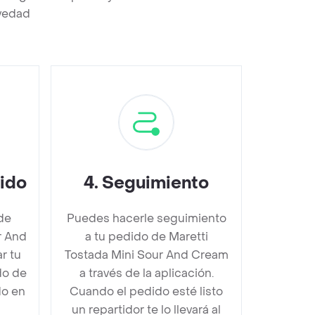
evedad
dido
4
.
Seguimiento
de
Puedes hacerle seguimiento
r And
a tu pedido de Maretti
r tu
Tostada Mini Sour And Cream
do de
a través de la aplicación.
do en
Cuando el pedido esté listo
un repartidor te lo llevará al