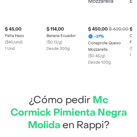
$ 45,00
$ 114,00
$ 450,00
$ 620,00
$ 4
Palta Hass
Banana Ecuador
Con
-
27
%
(
$45/und
)
(
$0.12/g
)
Fre
Conaprole Queso
1 Und
Desde 200g
(
$45
Mozzarella
1 X 
(
$0.45/g
)
Desde 100g
¿Cómo pedir
Mc
Cormick Pimienta Negra
Molida
en Rappi?