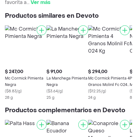
favorita a
...
Ver más
Productos similares en Devoto
$ 247,00
$ 91,00
$ 294,00
$ 4
Mc Cormick Pimienta
La Manchega Pimienta
Mc Cormick Pimienta 4
Pim
Negra
Negra
Granos Molinil Fc 024
Mol
(
$8.83/g
)
(
$3.64/g
)
Kg
(
$12.25/g
)
Cud
(
$5
28 g
25 g
24 g
80 
Productos complementarios en Devoto