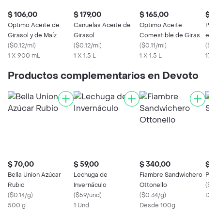
$ 106,00
$ 179,00
$ 165,00
$ 5
Optimo Aceite de
Cañuelas Aceite de
Optimo Aceite
Pam
Girasol y de Maíz
Girasol
Comestible de Girasol
en 
(
$0.12/ml
)
(
$0.12/ml
)
y Maíz
(
$0.11/ml
)
(
$3.
1 X 900 mL
1 X 1.5 L
1 X 1.5 L
170
Productos complementarios en Devoto
$ 70,00
$ 59,00
$ 340,00
$ 7
Bella Union Azúcar
Lechuga de
Fiambre Sandwichero
Pap
Rubio
Invernáculo
Ottonello
(
$0
(
$0.14/g
)
(
$59/und
)
(
$0.34/g
)
Des
500 g
1 Und
Desde 100g