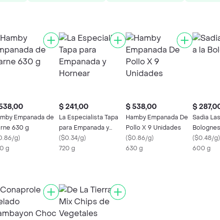
538,00
$ 241,00
$ 538,00
$ 287,0
mby Empanada de
La Especialista Tapa
Hamby Empanada De
Sadia Las
rne 630 g
para Empanada y
Pollo X 9 Unidades
Bologne
0.86/g
)
Hornear
(
$0.34/g
)
(
$0.86/g
)
(
$0.48/g
)
0 g
720 g
630 g
600 g