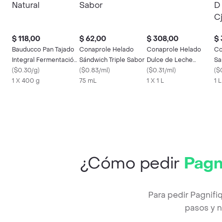
$ 118,00
$ 62,00
$ 308,00
$ 
Bauducco Pan Tajado
Conaprole Helado
Conaprole Helado
Co
Integral Fermentación
Sándwich Triple Sabor
Dulce de Leche
Sa
Natural
(
$0.30/g
)
(
$0.83/ml
)
Granizado
(
$0.31/ml
)
Le
(
$
1 X 400 g
75 mL
1 X 1 L
1 L
¿Cómo pedir
Pagn
Para pedir Pagnif
pasos y n