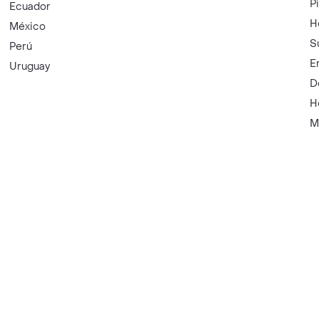
P
Ecuador
H
México
S
Perú
E
Uruguay
D
H
M