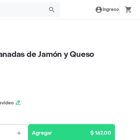
Ingreso
anadas de Jamón y Queso
evideo
Agregar
$ 167,00