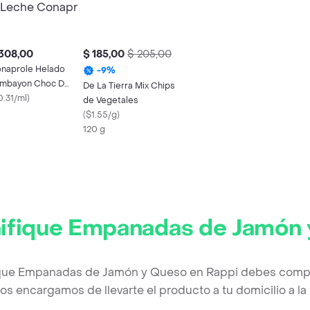
308,00
$ 185,00
$ 205,00
naprole Helado
-
9
%
mbayon Choc D
De La Tierra Mix Chips
che Conapr Cj
0.31/ml
)
de Vegetales
(
$1.55/g
)
120 g
ifique Empanadas de Jamón
ique Empanadas de Jamón y Queso en Rappi debes comple
os encargamos de llevarte el producto a tu domicilio a l