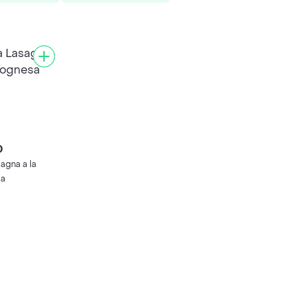
0
agna a la
sa