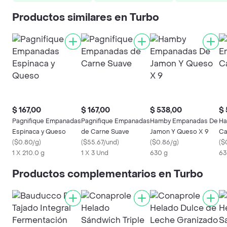
Productos similares en Turbo
$ 167,00
$ 167,00
$ 538,00
$ 
Pagnifique Empanadas
Pagnifique Empanadas
Hamby Empanadas De
Ha
Espinaca y Queso
de Carne Suave
Jamon Y Queso X 9
Ca
(
$0.80/g
)
(
$55.67/und
)
(
$0.86/g
)
(
$
1 X 210.0 g
1 X 3 Und
630 g
63
Productos complementarios en Turbo