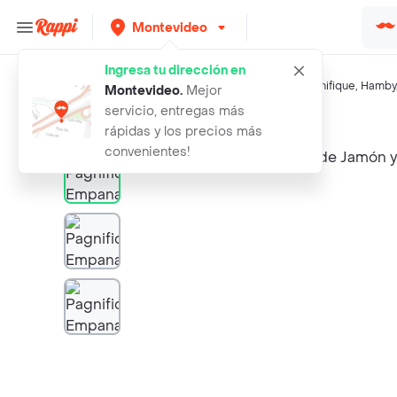
Montevideo
Ingresa tu dirección en
Búsquedas relacionadas:
Sandwiches y empanadas
,
Pagnifique
,
Hamby
Montevideo
.
Mejor
servicio, entregas más
Rappi
pagnifique empanadas de jamon y que
rápidas y los precios más
convenientes!