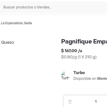
,
La Especialista
,
Sadia
Pagnifique Emp
$ 167,00
/
u
$0.80/g
(
1 X 210 g
)
Turbo
Disponible en
Mont
1