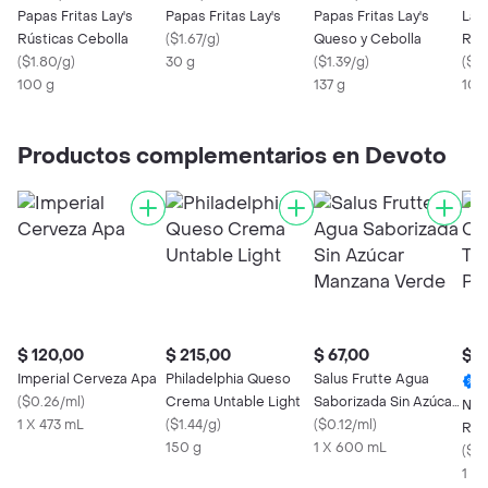
Papas Fritas Lay's
Papas Fritas Lay's
Papas Fritas Lay's
Lay
Rústicas Cebolla
(
$1.67/g
)
Queso y Cebolla
Rús
(
$1.80/g
)
30 g
(
$1.39/g
)
Lim
(
$1.
100 g
137 g
100
Productos complementarios en Devoto
$ 120,00
$ 215,00
$ 67,00
$ 7
Imperial Cerveza Apa
Philadelphia Queso
Salus Frutte Agua
(
$0.26/ml
)
Crema Untable Light
Saborizada Sin Azúcar
Nor
1 X 473 mL
(
$1.44/g
)
Manzana Verde
(
$0.12/ml
)
Rub
150 g
1 X 600 mL
Esti
(
$0.
1 X