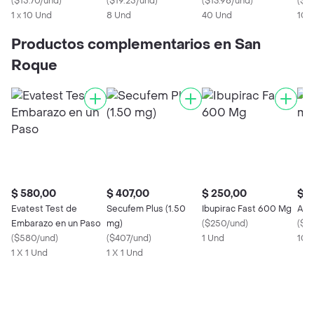
(
$15.70/und
)
(
$19.25/und
)
(
$13.98/und
)
(
$2
1 x 10 Und
8 Und
40 Und
10 
Productos complementarios en San
Roque
$ 580,00
$ 407,00
$ 250,00
$ 5
Evatest Test de
Secufem Plus (1.50
Ibupirac Fast 600 Mg
Amo
Embarazo en un Paso
mg)
(
$250/und
)
(
$5
(
$580/und
)
(
$407/und
)
1 Und
10 
1 X 1 Und
1 X 1 Und