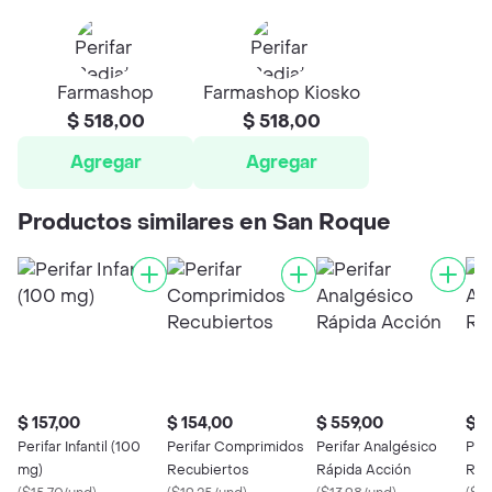
Farmashop
Farmashop Kiosko
$ 518,00
$ 518,00
Agregar
Agregar
Productos similares en San Roque
$ 157,00
$ 154,00
$ 559,00
$ 2
Perifar Infantil (100
Perifar Comprimidos
Perifar Analgésico
Per
mg)
Recubiertos
Rápida Acción
Ráp