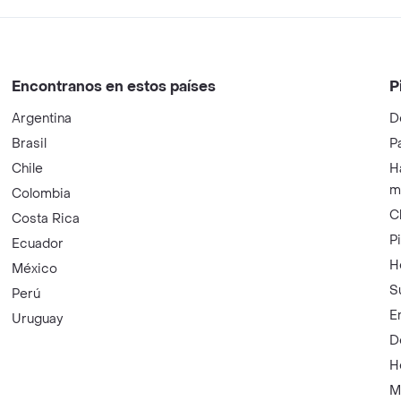
Encontranos en estos países
P
Argentina
D
Brasil
P
Chile
H
m
Colombia
C
Costa Rica
P
Ecuador
H
México
S
Perú
E
Uruguay
D
H
M