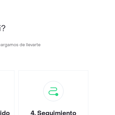
i?
cargamos de llevarte
dido
4
.
Seguimiento