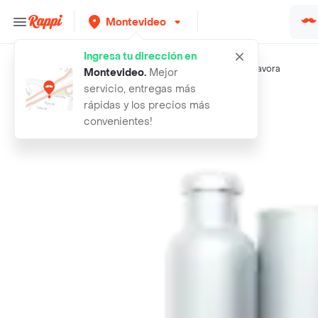
Montevideo
Ingresa tu dirección en
Búsquedas relacionadas:
Res
,
Reynolds
,
Adria
,
De Ley
,
Savora
Montevideo
.
Mejor
servicio, entregas más
Rappi
picanha
rápidas y los precios más
convenientes!