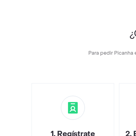
¿
Para pedir Picanha 
1
.
Regístrate
2
.