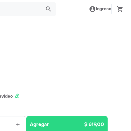
Ingreso
evideo
Agregar
$ 619,00