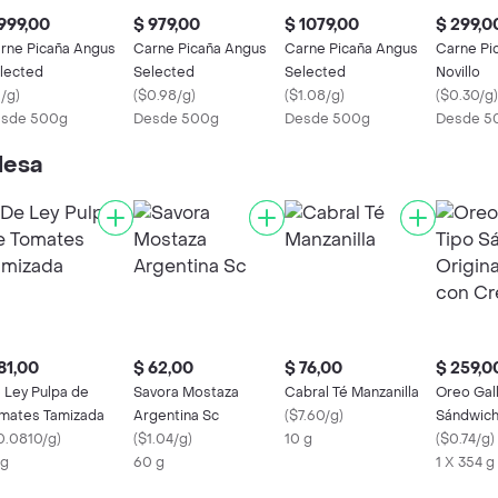
999,00
$ 979,00
$ 1079,00
$ 299,0
rne Picaña Angus
Carne Picaña Angus
Carne Picaña Angus
Carne Pi
lected
Selected
Selected
Novillo
1/g
)
(
$0.98/g
)
(
$1.08/g
)
(
$0.30/g
)
sde 500g
Desde 500g
Desde 500g
Desde 5
lesa
81,00
$ 62,00
$ 76,00
$ 259,0
 Ley Pulpa de
Savora Mostaza
Cabral Té Manzanilla
Oreo Gal
mates Tamizada
Argentina Sc
(
$7.60/g
)
Sándwich
0.0810/g
)
(
$1.04/g
)
10 g
Rellenas
(
$0.74/g
)
Kg
60 g
1 X 354 g