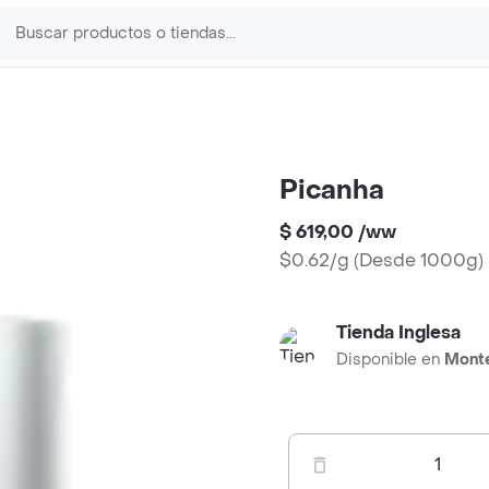
Picanha
$ 619,00
/
ww
$0.62/g
(
Desde 1000g
)
Tienda Inglesa
Disponible en
Mont
1