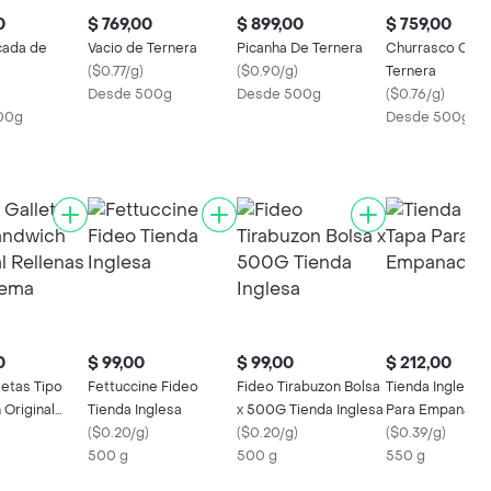
0
$ 769,00
$ 899,00
$ 759,00
cada de
Vacio de Ternera
Picanha De Ternera
Churrasco Cuadr
(
$0.77/g
)
(
$0.90/g
)
Ternera
Desde 500g
Desde 500g
(
$0.76/g
)
00g
Desde 500g
0
$ 99,00
$ 99,00
$ 212,00
letas Tipo
Fettuccine Fideo
Fideo Tirabuzon Bolsa
Tienda Inglesa 
 Original
Tienda Inglesa
x 500G Tienda Inglesa
Para Empanada.
 con Crema
(
$0.20/g
)
(
$0.20/g
)
(
$0.39/g
)
500 g
500 g
550 g