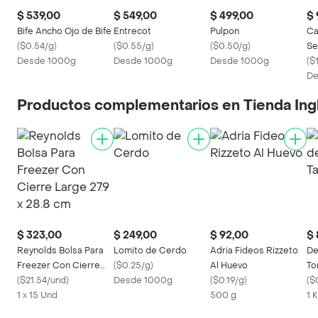
$ 539,00
$ 549,00
$ 499,00
$ 
Bife Ancho Ojo de Bife
Entrecot
Pulpon
Ca
(
$0.54/g
)
(
$0.55/g
)
(
$0.50/g
)
Se
Desde 1000g
Desde 1000g
Desde 1000g
(
$
De
Productos complementarios en Tienda Ing
$ 323,00
$ 249,00
$ 92,00
$ 
Reynolds Bolsa Para
Lomito de Cerdo
Adria Fideos Rizzeto
De
Freezer Con Cierre
(
$0.25/g
)
Al Huevo
To
Large 27.9 x 28.8 cm
(
$21.54/und
)
Desde 1000g
(
$0.19/g
)
(
$
1 x 15 Und
500 g
1 