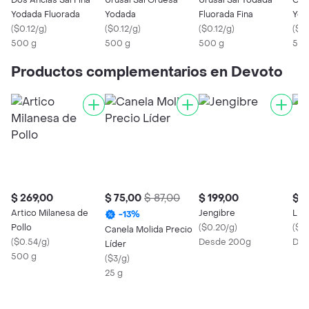
Dos Anclas Sal Fina
Urusal Sal Gruesa
Urusal Sal Yodada
Celu
Yodada Fluorada
Yodada
Fluorada Fina
Yod
(
$0.12/g
)
(
$0.12/g
)
(
$0.12/g
)
(
$0.
500 g
500 g
500 g
500
Productos complementarios en Devoto
$ 269,00
$ 75,00
$ 87,00
$ 199,00
$ 9
Artico Milanesa de
Jengibre
Limó
-
13
%
Pollo
(
$0.20/g
)
(
$0
Canela Molida Precio
(
$0.54/g
)
Desde 200g
Des
Líder
500 g
(
$3/g
)
25 g