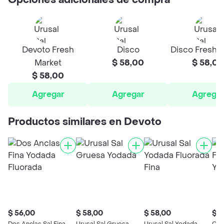
Opciones adicionales de compra
Devoto Fresh
Disco
Disco Fresh 
Market
$ 58,00
$ 58,00
$ 58,00
Agregar
Agregar
Agrega
Productos similares en Devoto
$ 56,00
$ 58,00
$ 58,00
$ 5