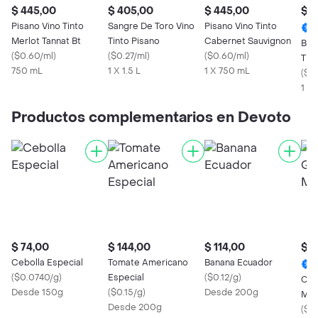
$ 445,00
$ 405,00
$ 445,00
$ 1
Pisano Vino Tinto
Sangre De Toro Vino
Pisano Vino Tinto
Merlot Tannat Bt
Tinto Pisano
Cabernet Sauvignon
Bris
(
$0.60/ml
)
(
$0.27/ml
)
(
$0.60/ml
)
Tint
750 mL
1 X 1.5 L
1 X 750 mL
(
$0.
1 X
Productos complementarios en Devoto
$ 74,00
$ 144,00
$ 114,00
$ 4
Cebolla Especial
Tomate Americano
Banana Ecuador
(
$0.0740/g
)
Especial
(
$0.12/g
)
Con
Desde 150g
(
$0.15/g
)
Desde 200g
Moz
Desde 200g
(
$0