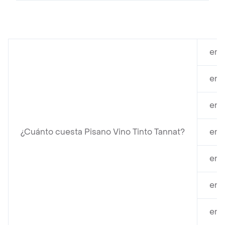
en 
en 
en 
¿Cuánto cuesta Pisano Vino Tinto Tannat?
en 
en 
en 
en 