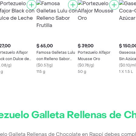
27,00
$ 65,00
$ 39,00
$ 150,0
rtezuelo Alfajor
Famosa Galletas Lulu
Portezuelo Alfajor
Gaseosa
ack con Dulce de
con Relleno Sabor
Mousse Oro
Sin Azúca
che
1.08/g
)
Frutilla
(
$0.57/g
)
(
$0.78/g
)
(
$0.10/ml
 g
115 g
50 g
1 X 1.5 L
ezuelo Galleta Rellenas de C
uelo Galleta Rellenas de Chocolate en Rappi debes comple