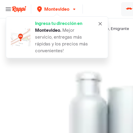
Montevideo
Ingresa tu dirección en
Búsquedas relacionadas:
Galletas
,
Lulu
,
Oreo
,
Portezuelo
,
Emigrante
Montevideo
.
Mejor
servicio, entregas más
Rappi
portezuelo galleta rellenas de choc
rápidas y los precios más
convenientes!