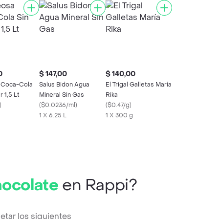
0
$ 147,00
$ 140,00
 Coca-Cola
Salus Bidon Agua
El Trigal Galletas María
r 1,5 Lt
Mineral Sin Gas
Rika
)
(
$0.0236/ml
)
(
$0.47/g
)
1 X 6.25 L
1 X 300 g
hocolate
en Rappi?
tar los siguientes