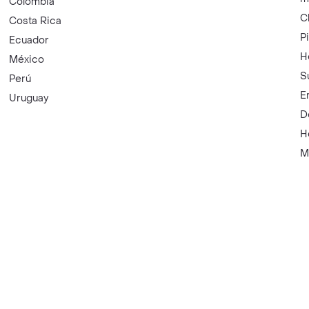
Colombia
C
Costa Rica
P
Ecuador
H
México
S
Perú
E
Uruguay
D
H
M