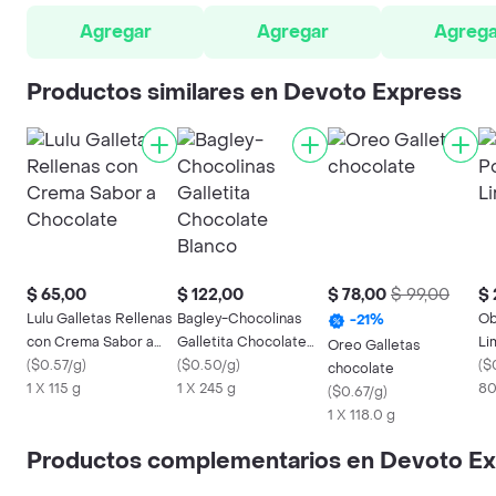
Agregar
Agregar
Agrega
Productos similares en Devoto Express
$ 65,00
$ 122,00
$ 78,00
$ 99,00
$ 
Lulu Galletas Rellenas
Bagley-Chocolinas
Ob
-
21
%
con Crema Sabor a
Galletita Chocolate
Li
Oreo Galletas
Chocolate
(
$0.57/g
)
Blanco
(
$0.50/g
)
(
$
chocolate
1 X 115 g
1 X 245 g
80
(
$0.67/g
)
1 X 118.0 g
Productos complementarios en Devoto E