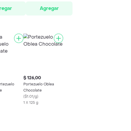
regar
Agregar
$ 126,00
rtezuelo
Portezuelo Oblea
e
Chocolate
(
$1.01/g
)
1 X 125 g