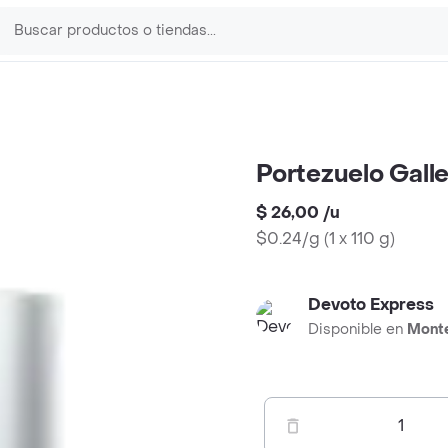
Portezuelo Gall
$ 26,00
/
u
$0.24/g
(
1 x 110 g
)
Devoto Express
Disponible en
Mont
1