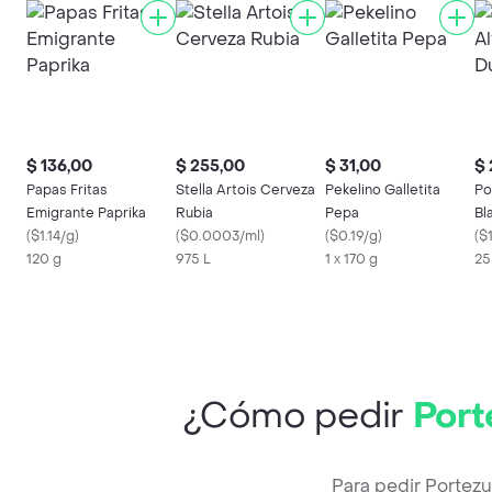
$ 136,00
$ 255,00
$ 31,00
$ 
Papas Fritas
Stella Artois Cerveza
Pekelino Galletita
Po
Emigrante Paprika
Rubia
Pepa
Bl
(
$1.14/g
)
(
$0.0003/ml
)
(
$0.19/g
)
Le
(
$
120 g
975 L
1 x 170 g
25
¿Cómo pedir
Port
Para pedir Portez