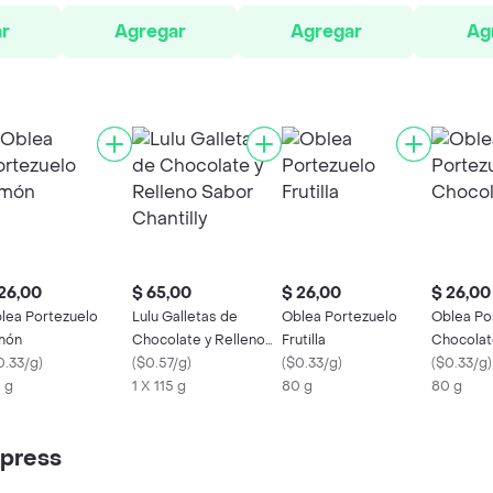
r
Agregar
Agregar
Ag
26,00
$ 65,00
$ 26,00
$ 26,00
lea Portezuelo
Lulu Galletas de
Oblea Portezuelo
Oblea Po
món
Chocolate y Relleno
Frutilla
Chocolat
0.33/g
)
Sabor Chantilly
(
$0.57/g
)
(
$0.33/g
)
(
$0.33/g
)
 g
1 X 115 g
80 g
80 g
xpress