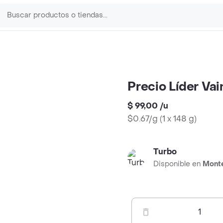
Precio Líder Vain
$ 99,00
/
u
$0.67/g
(
1 x 148 g
)
Turbo
Disponible en
Mont
1