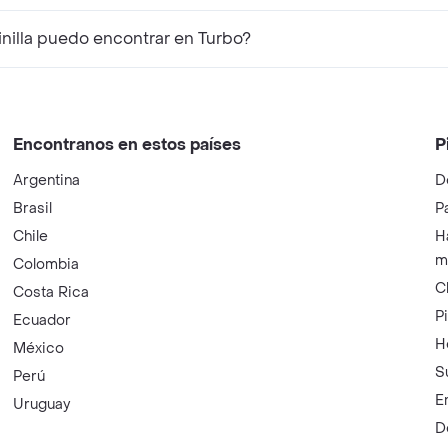
nilla puedo encontrar en Turbo?
Encontranos en estos países
P
Argentina
D
Brasil
P
Chile
H
m
Colombia
C
Costa Rica
P
Ecuador
H
México
S
Perú
E
Uruguay
D