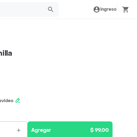
Ingreso
illa
evideo
Agregar
$ 99,00