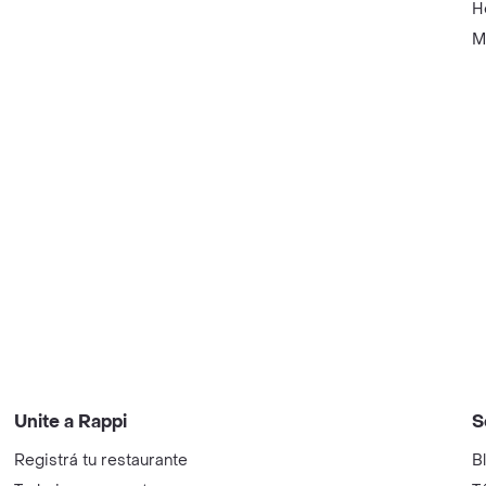
H
M
Unite a Rappi
S
Registrá tu restaurante
B