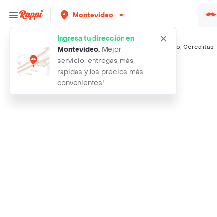
Montevideo
Ingresa tu dirección en
Búsquedas relacionadas:
Galletas
,
Bimbo
,
Merienda
,
Oreo
,
Cerealitas
Montevideo
.
Mejor
servicio, entregas más
Rappi
precio lider vainilla
rápidas y los precios más
convenientes!