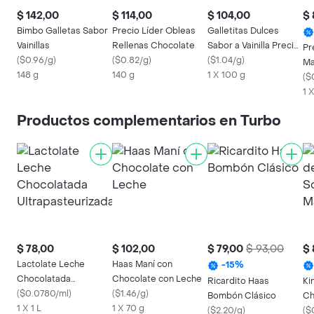
$ 142,00
$ 114,00
$ 104,00
$ 
Bimbo Galletas Sabor
Precio Líder Obleas
Galletitas Dulces
Vainillas
Rellenas Chocolate
Sabor a Vainilla Precio
Pr
(
$0.96/g
)
(
$0.82/g
)
Líder
(
$1.04/g
)
Ma
148 g
140 g
1 X 100 g
(
$
1 
Productos complementarios en Turbo
$ 78,00
$ 102,00
$ 79,00
$ 93,00
$ 
Lactolate Leche
Haas Maní con
-
15
%
Chocolatada
Chocolate con Leche
Ricardito Haas
Ki
Ultrapasteurizada
(
$0.0780/ml
)
(
$1.46/g
)
Bombón Clásico
Ch
1 X 1 L
1 X 70 g
(
$2.20/g
)
de
(
$