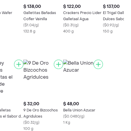
$ 138,00
$ 122,00
$ 137,00
 Wafer
Galletitas Bañadas
Crackers Precio Lider
El Trigal Galleta
Cofler Vainilla
Galletaal Agua
Dulces Sabor a V
(
$1.04/g
)
(
$0.31/g
)
sin Azúcar
(
$0.92/g
)
132.8 g
400 g
150 g
$ 32,00
$ 48,00
lletas
9 De Oro Bizcochos
Bella Union Azucar
s el Sabor de
Agridulces
(
$0.0480/g
)
(
$0.32/g
)
1 Kg
100 g