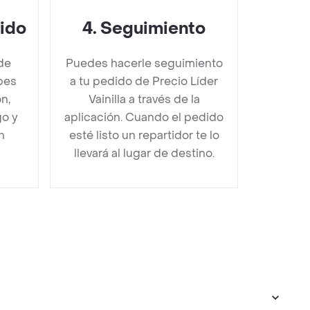
dido
4
.
Seguimiento
de
Puedes hacerle seguimiento
ebes
a tu pedido de Precio Líder
n,
Vainilla a través de la
go y
aplicación. Cuando el pedido
n
esté listo un repartidor te lo
llevará al lugar de destino.